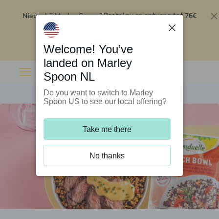
Nieuw bij Marley Spoon?
76€
Bestel nu en ontvang tot
korting op je eerste 5 boxen
.
Inwisselen
Welcome! You’ve
landed on Marley
Spoon NL
Do you want to switch to Marley
Spoon US to see our local offering?
Take me there
No thanks