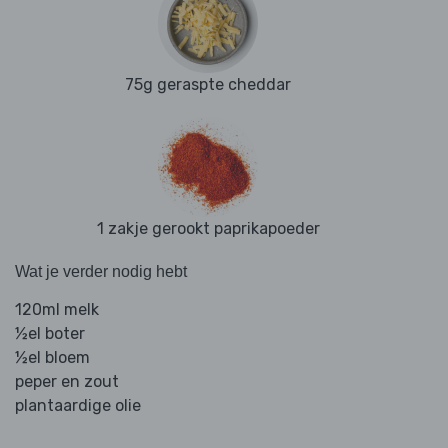
75g geraspte cheddar
1 zakje gerookt paprikapoeder
Wat je verder nodig hebt
120ml melk
½el boter
½el bloem
peper en zout
plantaardige olie