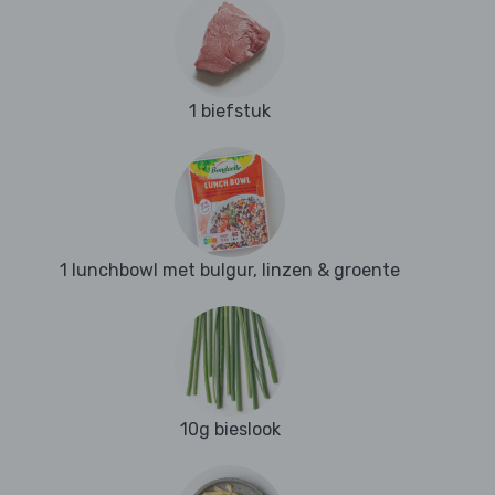
1 biefstuk
1 lunchbowl met bulgur, linzen & groente
10g bieslook