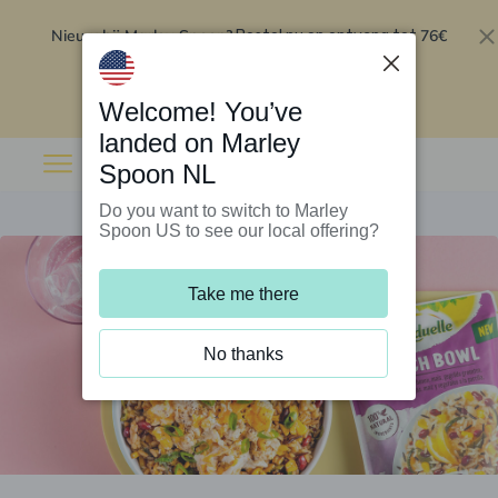
Nieuw bij Marley Spoon?
76€
Bestel nu en ontvang tot
korting op je eerste 5 boxen
.
Inwisselen
Welcome! You’ve
landed on Marley
Spoon NL
Do you want to switch to Marley
Spoon US to see our local offering?
Take me there
No thanks