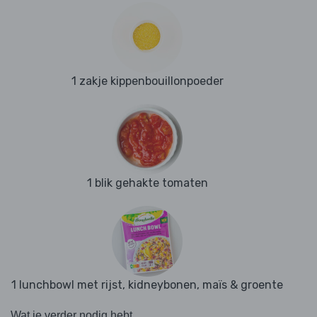
1 zakje kippenbouillonpoeder
1 blik gehakte tomaten
1 lunchbowl met rijst, kidneybonen, maïs & groente
Wat je verder nodig hebt