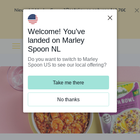
Nieuw bij Marley Spoon?
76€
Bestel nu en ontvang tot
korting op je eerste 5 boxen
.
Inwisselen
Welcome! You’ve
landed on Marley
Spoon NL
Do you want to switch to Marley
Spoon US to see our local offering?
Take me there
No thanks