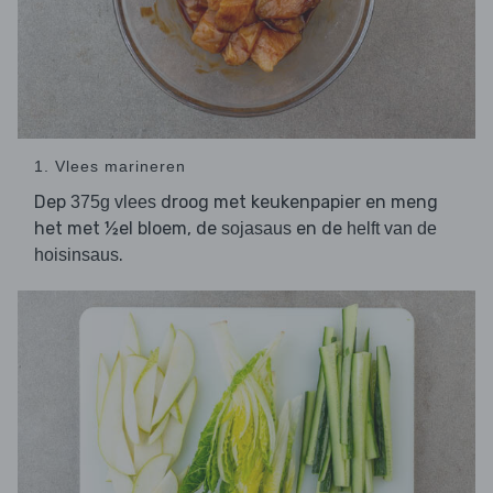
1. Vlees marineren
Dep
droog met keukenpapier en meng
375g vlees
het met ½el bloem, de
en de
sojasaus
helft van de
.
hoisinsaus