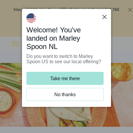
Nieuw bij Marley Spoon?
76€
Bestel nu en ontvang tot
korting op je eerste 5 boxen
.
Inwisselen
Welcome! You’ve
landed on Marley
Spoon NL
Do you want to switch to Marley
Spoon US to see our local offering?
Take me there
No thanks