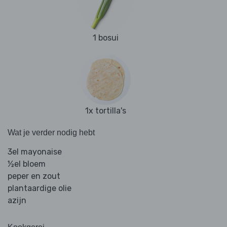
1 bosui
1x tortilla's
Wat je verder nodig hebt
3el mayonaise
½el bloem
peper en zout
plantaardige olie
azijn