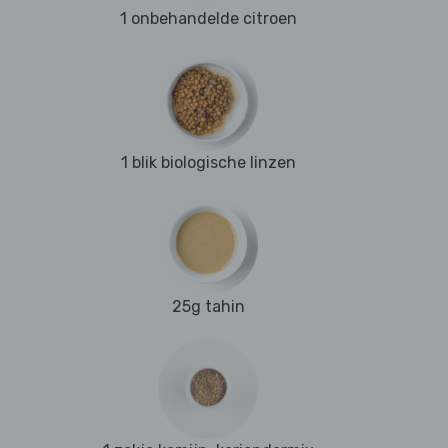
1 onbehandelde citroen
1 blik biologische linzen
25g tahin