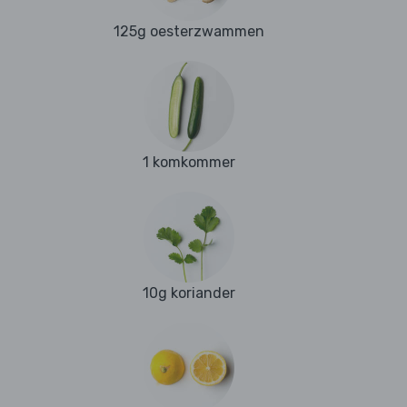
125g oesterzwammen
1 komkommer
10g koriander