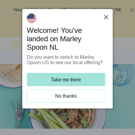
Nieuw bij Marley Spoon?
76€
Bestel nu en ontvang tot
korting op je eerste 5 boxen
.
Inwisselen
Welcome! You’ve
landed on Marley
Spoon NL
Do you want to switch to Marley
Spoon US to see our local offering?
Take me there
No thanks