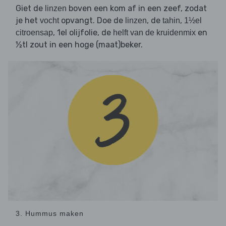
Giet de
boven een kom af in een zeef, zodat
linzen
je het
opvangt. Doe de
, de
,
vocht
linzen
tahin
1½el
, 1el olijfolie, de
en
citroensap
helft van de kruidenmix
½tl zout in een hoge (maat)beker.
3. Hummus maken