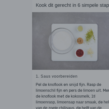
Kook dit gerecht in 6 simpele sta
1. Saus voorbereiden
Pel de
en snijd fijn. Rasp de
knoflook
fijn en pers de
uit. Me
limoenschil
limoen
de
met de
,
knoflook
kokosmelk
1tl
,
, de
limoenrasp
limoensap naar smaak
hel
, de
van de zoete chilisaus
helft van de