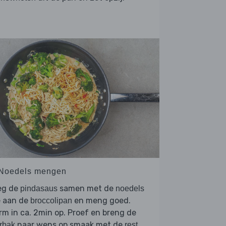
 Noedels mengen
eg de
samen met de
pindasaus
noedels
e aan de
en meng goed.
broccolipan
m in ca. 2min op. Proef en breng de
naar wens op smaak met de
rbak
rest