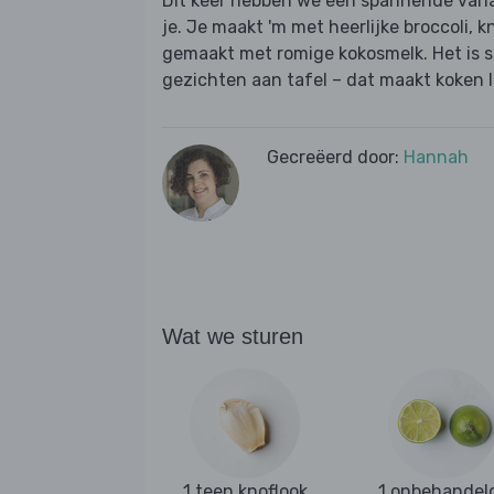
Dit keer hebben we een spannende varia
je. Je maakt 'm met heerlijke broccoli
gemaakt met romige kokosmelk. Het is sne
gezichten aan tafel – dat maakt koken l
Gecreëerd door:
Hannah
Wat we sturen
1 teen knoflook
1 onbehandel