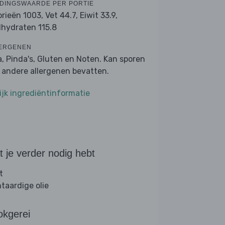
DINGSWAARDE PER PORTIE
orieën 1003,
Vet 44.7,
Eiwit 33.9,
lhydraten 115.8
ERGENEN
a, Pinda's, Gluten en Noten. Kan sporen
 andere allergenen bevatten.
ijk ingrediëntinformatie
 je verder nodig hebt
t
ntaardige olie
okgerei