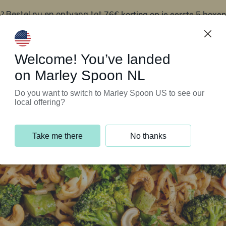
?
76€ korting op je eerste 5 boxen
Bestel nu en ontvang tot
t
Klantenservice
Welcome! You’ve landed
on Marley Spoon NL
Do you want to switch to Marley Spoon US to see our
local offering?
Take me there
No thanks