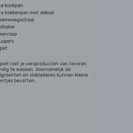
te kookpan
te koekenpan met deksel
kenweegschaal
tbeker
kenrasp
ruspers
giet
geet niet je versproducten van tevoren
ndig te wassen. Voornamelijk de
dgroenten en slabladeren kunnen kleine
entjes bevatten.