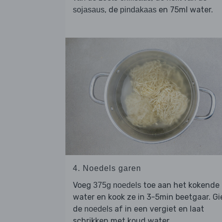
, de
en 75ml water.
sojasaus
pindakaas
4. Noedels garen
Voeg
toe aan het kokende
375g noedels
water en kook ze in 3-5min beetgaar. Gi
de
af in een vergiet en laat
noedels
schrikken met koud water.