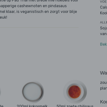
tie op Pad Thai met brede mie noedels voor
VOE
, knapperige cashewnoten en pindasaus
Cal
l klaar, is veganistisch en zorgt voor blije
Koo
euk!
ALL
Soj
van
Bek
Wat
zou
pla
Ko
de
200ml kokosmelk
50ml zoete chilisaus