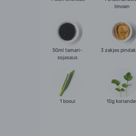
limoen
50ml tamari-
3 zakjes pinda
sojasaus
1 bosui
10g koriande