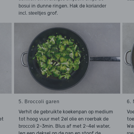
in dunne ringen. Hak de
bosui
koriander
grof.
incl. steeltjes
5. Broccoli garen
6.
Verhit de gebruikte koekenpan op medium
Vo
et
tot hoog vuur met 2el olie en roerbak de
to
2-3min. Blus af met 2-4el water,
War
broccoli
leg een deksel op de pan en stoof de
roe