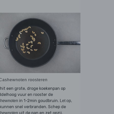
 Cashewnoten roosteren
hit een grote, droge koekenpan op
delhoog vuur en rooster de
in 1-2min goudbruin.
,
shewnoten
Let op
 kunnen snel verbranden. Schep de
uit de pan en zet opzij.
shewnoten