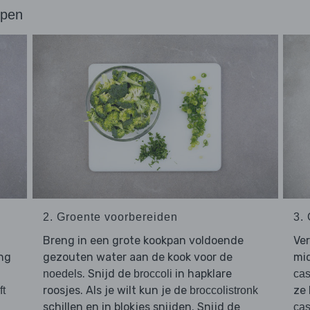
ppen
2. Groente voorbereiden
3.
Breng in een grote kookpan voldoende
Ver
ng
gezouten water aan de kook voor de
mid
. Snijd de
in hapklare
noedels
broccoli
ca
roosjes. Als je wilt kun je de
ze
ft
broccolistronk
schillen en in blokjes snijden. Snijd de
ca