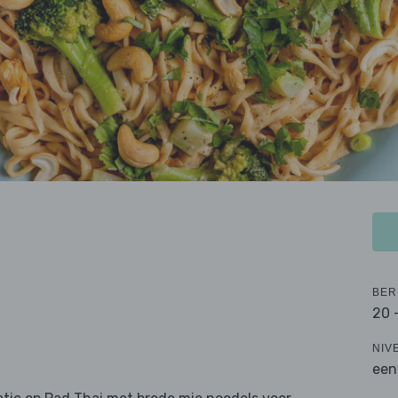
BER
20 
NIV
een