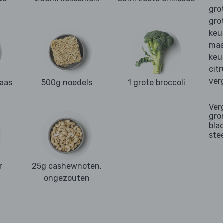
gro
gro
keu
maa
keu
cit
ver
kaas
500g noedels
1 grote broccoli
Ver
gro
bla
ste
r
25g cashewnoten,
ongezouten