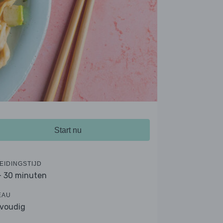
Start nu
EIDINGSTIJD
- 30 minuten
EAU
voudig