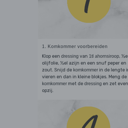
1. Komkommer voorbereiden
Klop een
van
, ½e
dressing
1tl ahornsiroop
olijfolie, ½el azijn en een snuf peper en
zout. Snijd de
in de lengte i
komkommer
vieren en dan in kleine blokjes. Meng de
met de
en zet eve
komkommer
dressing
opzij.