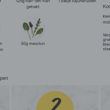
r
125g half-om-half
1 zakje cajunkruiden
Ko
gehakt
kle
mid
Ver
gro
in
50g mesclun
bla
ste
es
ppen