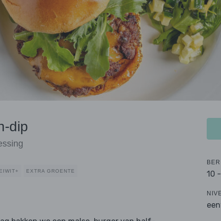
n-dip
essing
BER
EIWIT+
EXTRA GROENTE
10 
NIV
een