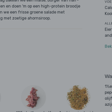
daag bakken we een malse, burger van half-
VOE
ten en doen 'm op een high-protein broodje
Cal
en we een frisse groene salade met
Koo
 met zoetige ahornsiroop.
ALL
Eie
and
Bek
Wat
1½e
pep
olij
azi