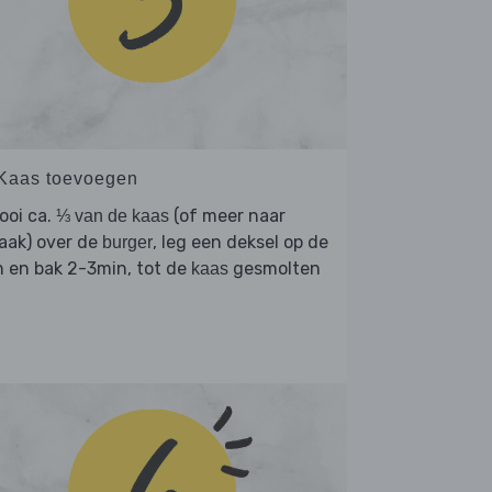
 Kaas toevoegen
ooi ca.
(of meer naar
⅓ van de kaas
aak) over de
, leg een deksel op de
burger
 en bak 2-3min, tot de
gesmolten
kaas