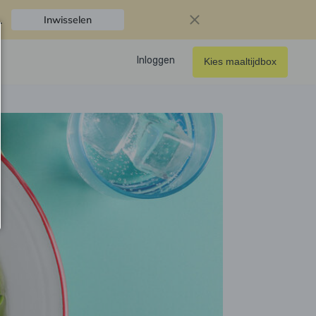
.
Inwisselen
Inloggen
Kies maaltijdbox