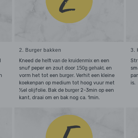
2. Burger bakken
3.
l
Kneed de
en een
Str
helft van de kruidenmix
snuf peper en zout door
, en
sm
150g gehakt
n
vorm het tot een
. Verhit een kleine
pan
burger
koekenpan op medium tot hoog vuur met
is.
n
½el olijfolie. Bak de
2-3min op een
burger
kant, draai om en bak nog ca. 1min.