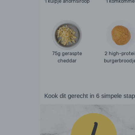
1 kuipje ahornsiroop
1 komkomme
75g geraspte
2 high-prote
cheddar
burgerbroodj
Kook dit gerecht in 6 simpele sta