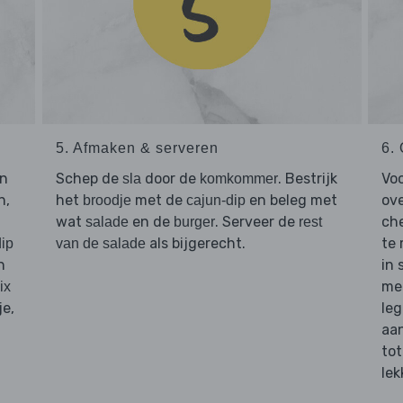
5. Afmaken & serveren
6. 
an
Schep de
door de
. Bestrijk
Voo
sla
komkommer
n,
het
met de
en beleg met
ove
broodje
cajun-dip
wat
en de
. Serveer de
che
salade
burger
rest
als bijgerecht.
te 
dip
van de salade
n
in 
met
ix
je,
leg
aan
tot
lek