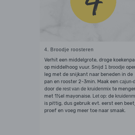
4. Broodje roosteren
Verhit een middelgrote, droge koekenp
op middelhoog vuur. Snijd
ope
1 broodje
leg met de snijkant naar beneden in de
pan en rooster 2-3min. Maak een
cajun-
door de
te menge
rest van de kruidenmix
met 1½el mayonaise.
: de
Let op
kruidenm
is pittig, dus gebruik evt. eerst een beet
proef en voeg meer toe naar smaak.