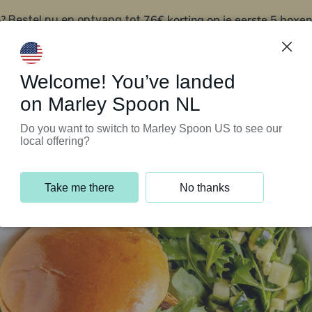
?
76€ korting op je eerste 5 boxen
Bestel nu en ontvang tot
t
Klantenservice
Welcome! You’ve landed
on Marley Spoon NL
Do you want to switch to Marley Spoon US to see our
local offering?
Take me there
No thanks