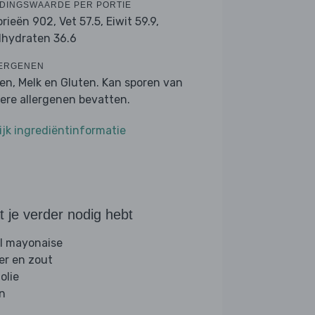
DINGSWAARDE PER PORTIE
orieën 902,
Vet 57.5,
Eiwit 59.9,
lhydraten 36.6
ERGENEN
ren, Melk en Gluten. Kan sporen van
ere allergenen bevatten.
ijk ingrediëntinformatie
 je verder nodig hebt
l mayonaise
er en zout
folie
jn