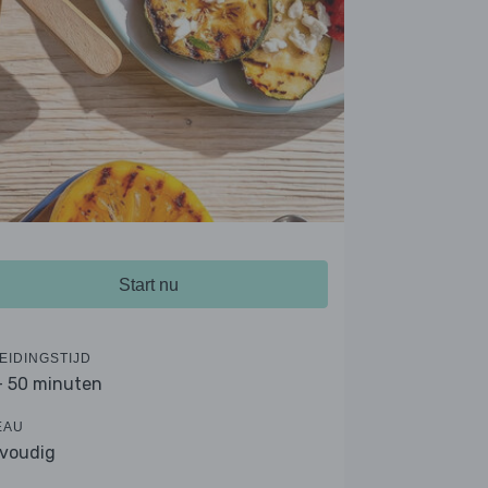
Start nu
EIDINGSTIJD
- 50 minuten
EAU
voudig