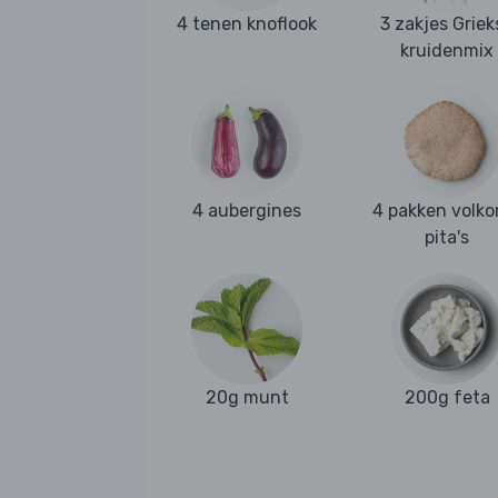
4 tenen knoflook
3 zakjes Griek
kruidenmix
4 aubergines
4 pakken volko
pita's
20g munt
200g feta