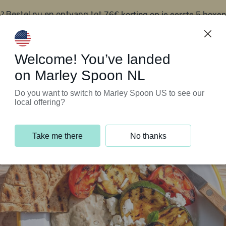
?
76€ korting op je eerste 5 boxen
Bestel nu en ontvang tot
t
Klantenservice
Welcome! You’ve landed
on Marley Spoon NL
Do you want to switch to Marley Spoon US to see our
local offering?
Take me there
No thanks