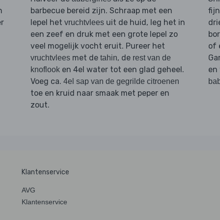
n
barbecue bereid zijn. Schraap met een
fij
er
lepel het
uit de huid, leg het in
dri
vruchtvlees
een zeef en druk met een grote lepel zo
bor
veel mogelijk vocht eruit. Pureer het
of 
met de
, de
Ga
vruchtvlees
tahin
rest van de
en 4el water tot een glad geheel.
en 
knoflook
Voeg ca.
4el sap van de gegrilde citroenen
ba
toe en kruid naar smaak met peper en
zout.
Klantenservice
AVG
Klantenservice