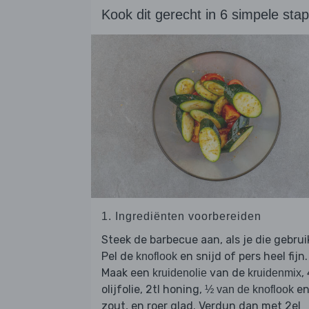
Kook dit gerecht in 6 simpele sta
1. Ingrediënten voorbereiden
Steek de barbecue aan, als je die gebrui
Pel de
en snijd of pers heel fijn.
knoflook
Maak een
van de
,
kruidenolie
kruidenmix
olijfolie, 2tl honing,
en
½ van de knoflook
zout, en roer glad. Verdun dan met 2el