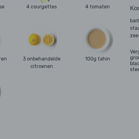
se
4 courgettes
4 tomaten
Ko
bar
sta
zee
Ver
gro
ren
3 onbehandelde
100g tahin
bla
citroenen
ste