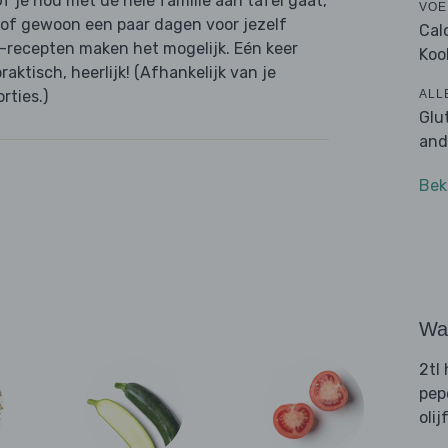
f je nou met de hele familie aan tafel gaat,
VOE
 of gewoon een paar dagen voor jezelf
Cal
e-recepten maken het mogelijk. Eén keer
Koo
aktisch, heerlijk! (Afhankelijk van je
ALL
rties.)
Glu
and
Bek
Wat
2tl
pep
olij