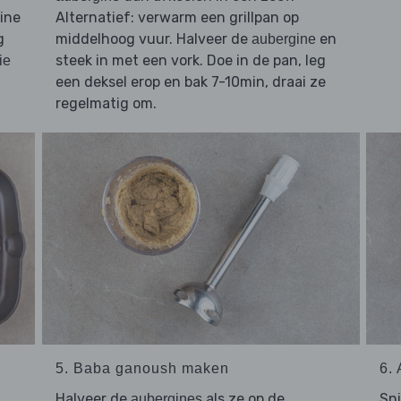
ine
Alternatief: verwarm een grillpan op
g
middelhoog vuur. Halveer de
en
aubergine
steek in met een vork. Doe in de pan, leg
ie
een deksel erop en bak 7-10min, draai ze
regelmatig om.
5. Baba ganoush maken
6.
Halveer de
als ze op de
Sn
aubergines