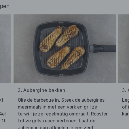
ppen
2. Aubergine bakken
3.
kt.
Olie de barbecue in. Steek de
Le
aubergines
meermaals in met een vork en gril ze
of 
 4el
terwijl je ze regelmatig omdraait. Rooster
kan
 1tl
tot ze grilstrepen vertonen. Laat de
dan afkoelen in een zeef.
aubergine