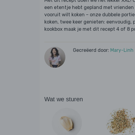
Met dit recept doen we het lekker XXL! O
een etentje hebt gepland met vrienden
vooruit wilt koken – onze dubbele porti
koken, twee keer genieten: eenvoudig, pr
kookbox maak je met dit recept 4 of 8 po
Gecreëerd door:
Mary-Linh
Wat we sturen