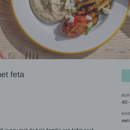
et feta
BER
40 
NIV
een