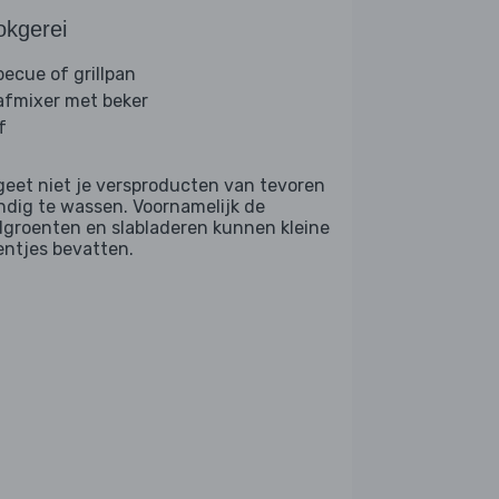
okgerei
becue of grillpan
afmixer met beker
f
geet niet je versproducten van tevoren
ndig te wassen. Voornamelijk de
dgroenten en slabladeren kunnen kleine
entjes bevatten.