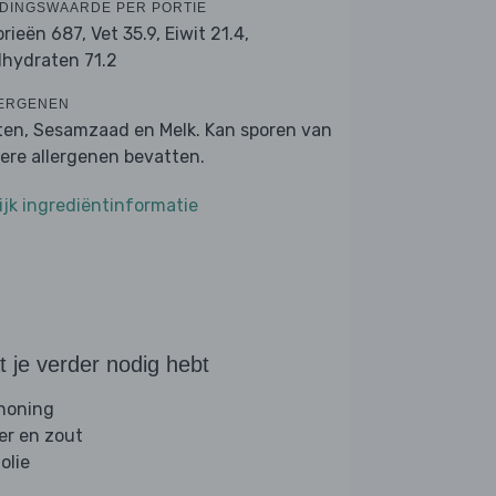
DINGSWAARDE PER PORTIE
orieën 687,
Vet 35.9,
Eiwit 21.4,
lhydraten 71.2
ERGENEN
ten, Sesamzaad en Melk. Kan sporen van
ere allergenen bevatten.
ijk ingrediëntinformatie
 je verder nodig hebt
 honing
er en zout
folie