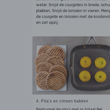
water. Snijd de
in brede, schu
courgettes
plakken. Snijd de
in vieren. Men
tomaten
de
en
met de
courgette
tomaten
kruidenol
en zet opzij.
4. Pita's en citroen bakken
Bedruppel de
met in totaal 8el
pita's