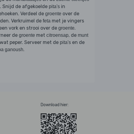
n. Snijd de afgekoelde
in
pita's
ehoeken. Verdeel de
over de
groente
den. Verkruimel de
met je vingers
feta
een vork en strooi over de
.
groente
rneer de
met
, de
groente
citroensap
munt
wat peper. Serveer met de
en de
pita's
.
ba ganoush
Download hier: