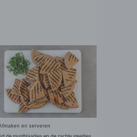
 Afmaken en serveren
ijd de
en de
muntblaadjes
zachte steeltjes