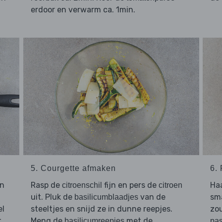
erdoor en verwarm ca. 1min.
5. Courgette afmaken
6.
en
Rasp de
fijn en pers de
Ha
citroenschil
citroen
uit. Pluk de
van de
sm
basilicumblaadjes
el
steeltjes en snijd ze in dunne reepjes.
zou
.
Meng de
met de
basilicumreepjes
pas