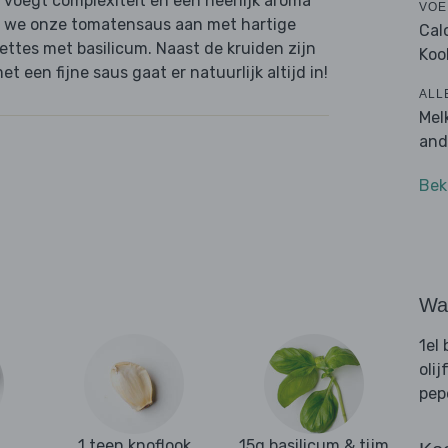
 voegt complexiteit en een heerlijk aroma
VOE
len we onze tomatensaus aan met hartige
Cal
ettes met basilicum. Naast de kruiden zijn
Koo
t een fijne saus gaat er natuurlijk altijd in!
ALL
Mel
and
Bek
Wat
1el 
olij
pep
1 teen knoflook
15g basilicum & tijm