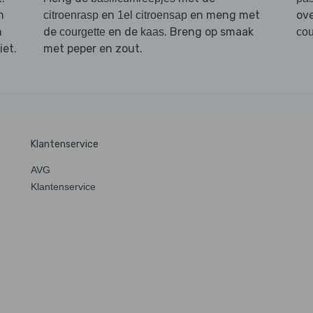
n
en
en meng met
ove
citroenrasp
1el citroensap
n
de
en de
. Breng op smaak
courgette
kaas
cou
iet.
met peper en zout.
Klantenservice
AVG
Klantenservice