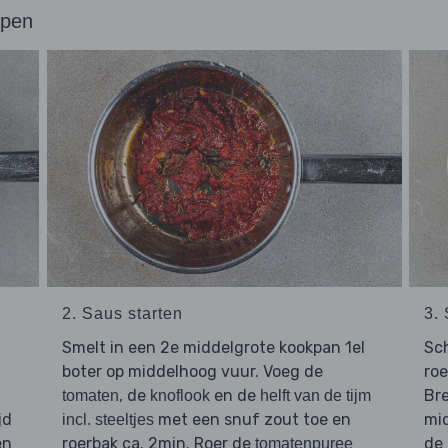
ppen
2. Saus starten
3.
Smelt in een 2e middelgrote kookpan 1el
Sc
boter op middelhoog vuur. Voeg de
ro
, de
en de
Br
tomaten
knoflook
helft van de tijm
jd
met een snuf zout toe en
mid
incl. steeltjes
en
roerbak ca. 2min. Roer de
de 
tomatenpuree