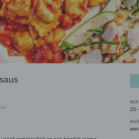
msaus
BER
IJK
20 
NIV
een