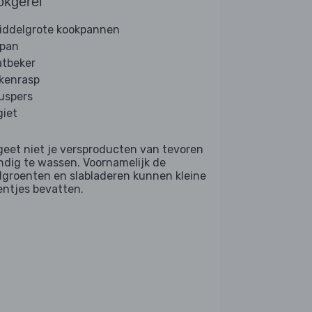
okgerei
iddelgrote kookpannen
lpan
tbeker
kenrasp
ruspers
giet
geet niet je versproducten van tevoren
ndig te wassen. Voornamelijk de
dgroenten en slabladeren kunnen kleine
entjes bevatten.