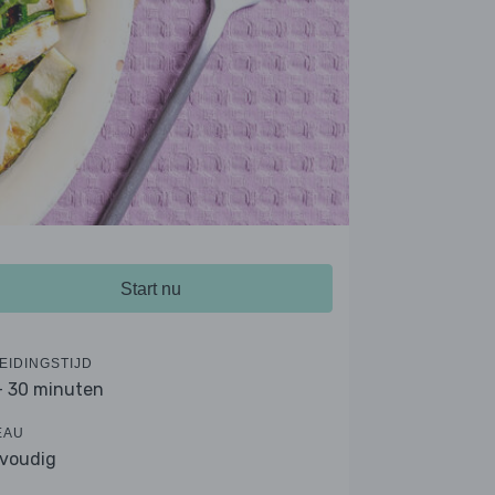
Start nu
EIDINGSTIJD
- 30 minuten
EAU
voudig