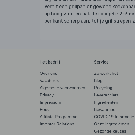
Verhit een grillpan of gewone koekenpa
op hoog vuur en bak de
2-3mi
courgette
per kant scherp aan, tot je grillstrepen z
Het bedrijf
Service
Over ons
Zo werkt het
Vacatures
Blog
Algemene voorwaarden
Recycling
Privacy
Leveranciers
Impressum
Ingrediënten
Pers
Bewaartips
Affiliate Programma
COVID-19 Informatie
Investor Relations
Onze ingrediënten
Gezonde keuzes