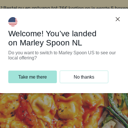
?
76€ korting op je eerste 5 boxen
Bestel nu en ontvang tot
t
Klantenservice
Welcome! You’ve landed
on Marley Spoon NL
Do you want to switch to Marley Spoon US to see our
local offering?
Take me there
No thanks