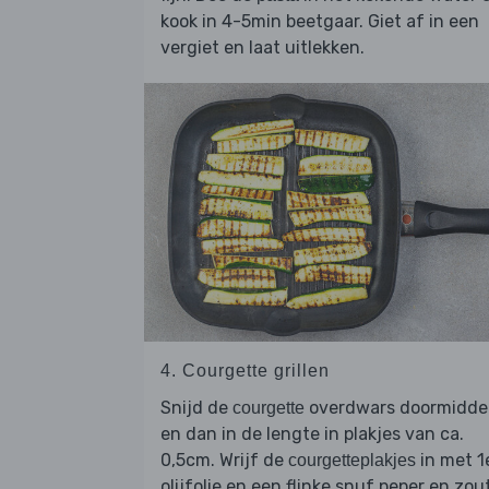
kook in 4-5min beetgaar. Giet af in een
vergiet en laat uitlekken.
4. Courgette grillen
Snijd de
overdwars doormidd
courgette
en dan in de lengte in plakjes van ca.
0,5cm. Wrijf de
in met 1
courgetteplakjes
olijfolie en een flinke snuf peper en zout