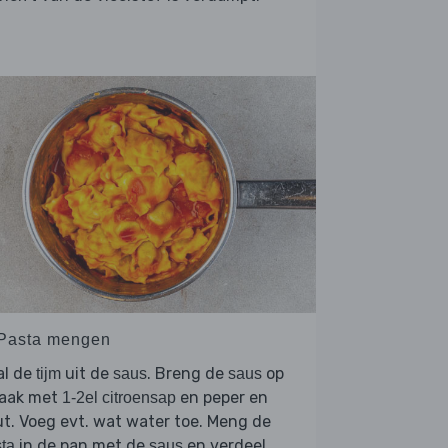
 Pasta mengen
al de
uit de
. Breng de
op
tijm
saus
saus
aak met
en peper en
1-2el citroensap
t. Voeg evt. wat water toe. Meng de
in de pan met de
en verdeel
ta
saus