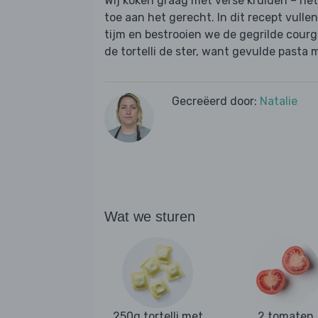
Wij koken graag met verse kruiden – het
toe aan het gerecht. In dit recept vul
tijm en bestrooien we de gegrilde courg
de tortelli de ster, want gevulde pasta me
Gecreëerd door:
Natalie
Wat we sturen
250g tortelli met
2 tomaten