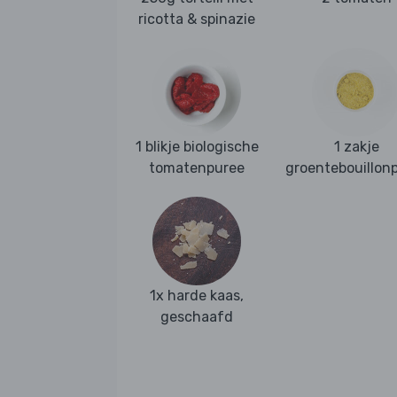
ricotta & spinazie
1 blikje biologische
1 zakje
tomatenpuree
groentebouillon
1x harde kaas,
geschaafd