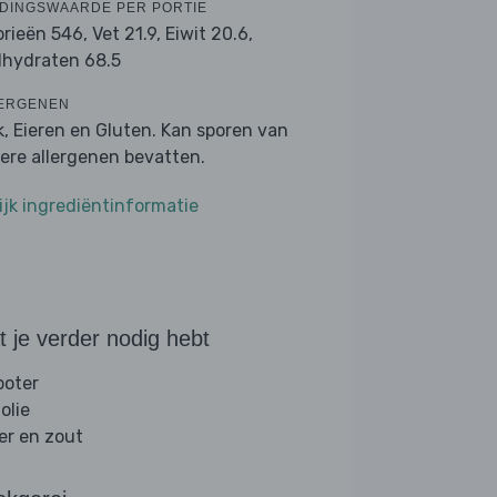
DINGSWAARDE PER PORTIE
orieën 546,
Vet 21.9,
Eiwit 20.6,
lhydraten 68.5
ERGENEN
k, Eieren en Gluten. Kan sporen van
ere allergenen bevatten.
ijk ingrediëntinformatie
 je verder nodig hebt
boter
folie
er en zout