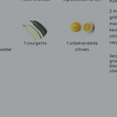
Ko
2 m
gril
maa
keu
cit
ver
1 courgette
1 onbehandelde
poeder
citroen
Ver
gro
bla
ste