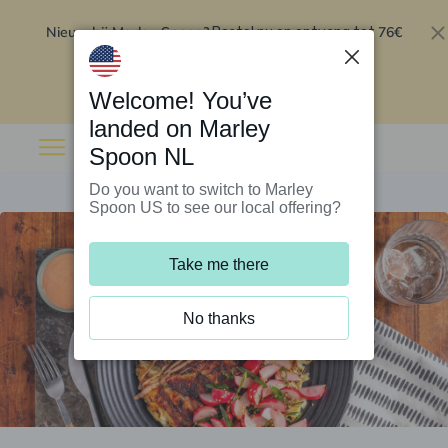
Nieuw bij Marley Spoon?
76€
Bestel nu en ontvang tot
korting op je eerste 5 boxen
.
Inwisselen
Welcome! You’ve
landed on Marley
Spoon NL
Do you want to switch to Marley
Spoon US to see our local offering?
Take me there
No thanks