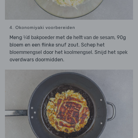
4. Okonomiyaki voorbereiden
Meng
met de
, 90g
¼tl bakpoeder
helft van de sesam
bloem en een flinke snuf zout. Schep het
door het
. Snijd het
bloemmengsel
koolmengsel
spek
overdwars doormidden.