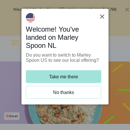
Nieuw bij Marley Spoon?
76€
Bestel nu en ontvang tot
korting op je eerste 5 boxen
.
Inwisselen
Welcome! You’ve
landed on Marley
Spoon NL
Do you want to switch to Marley
Spoon US to see our local offering?
Take me there
No thanks
Deal