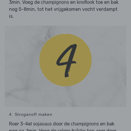
3min. Voeg de
en
toe en bak
champignons
knoflook
nog 5-8min, tot het vrijgekomen vocht verdampt
is.
4. Stroganoff maken
Roer 3-4el
door de
en bak
sojasaus
champignons
nog ca. 1min. Voeg de
toe, roer door
crème fraîche