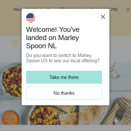
Nieuw bij Marley Spoon?
76€
Bestel nu en ontvang tot
korting op je eerste 5 boxen
.
Inwisselen
Welcome! You’ve
landed on Marley
Spoon NL
Do you want to switch to Marley
Spoon US to see our local offering?
Take me there
No thanks