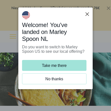
Nieuw bij Marley Spoon?
76€
Bestel nu en ontvang tot
korting op je eerste 5 boxen
.
Inwisselen
Welcome! You’ve
landed on Marley
Spoon NL
Do you want to switch to Marley
Spoon US to see our local offering?
Take me there
No thanks