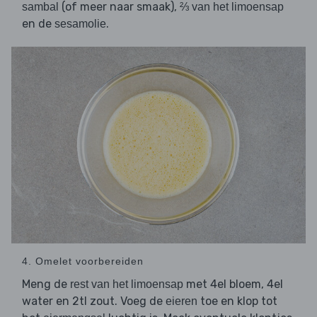
(of meer naar smaak),
sambal
⅔ van het limoensap
en de
.
sesamolie
4. Omelet voorbereiden
Meng de
met 4el bloem, 4el
rest van het limoensap
water en 2tl zout. Voeg de
toe en klop tot
eieren