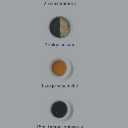
2 komkommers
1 zakje sesam
1 zakje sesamolie
25ml tamari-sojasaus