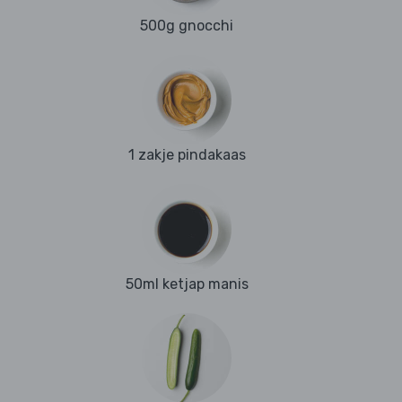
500g gnocchi
1 zakje pindakaas
50ml ketjap manis