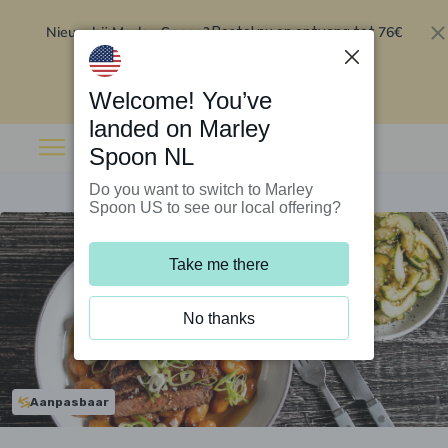
Nieuw bij Marley Spoon?
76€
Bestel nu en ontvang tot
korting op je eerste 5 boxen
.
Inwisselen
Welcome! You’ve
landed on Marley
Spoon NL
Do you want to switch to Marley
Spoon US to see our local offering?
Take me there
No thanks
Aanpasbaar