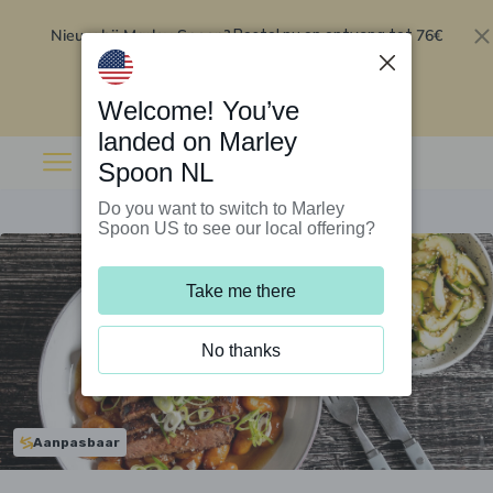
Nieuw bij Marley Spoon?
76€
Bestel nu en ontvang tot
korting op je eerste 5 boxen
.
Inwisselen
Welcome! You’ve
landed on Marley
Spoon NL
Do you want to switch to Marley
Spoon US to see our local offering?
Take me there
No thanks
Aanpasbaar