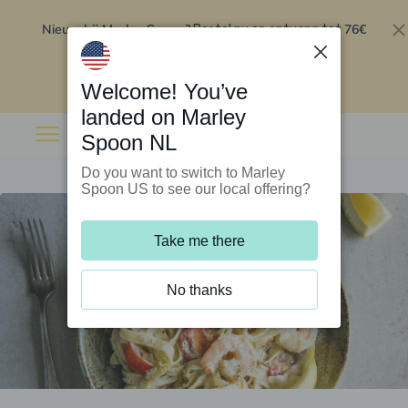
Nieuw bij Marley Spoon?
76€
Bestel nu en ontvang tot
korting op je eerste 5 boxen
.
Inwisselen
Welcome! You’ve
landed on Marley
Spoon NL
Do you want to switch to Marley
Spoon US to see our local offering?
Take me there
No thanks