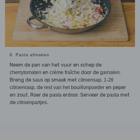
6. Pasta afmaken
Neem de pan van het vuur en schep de
en
door de
.
cherrytomaten
crème fraîche
garnalen
Breng de
op smaak met
,
saus
citroensap
1-2tl
, de
en peper
citroenrasp
rest van het bouillonpoeder
en zout. Roer de
erdoor. Serveer de
met
pasta
pasta
de
.
citroenpartjes