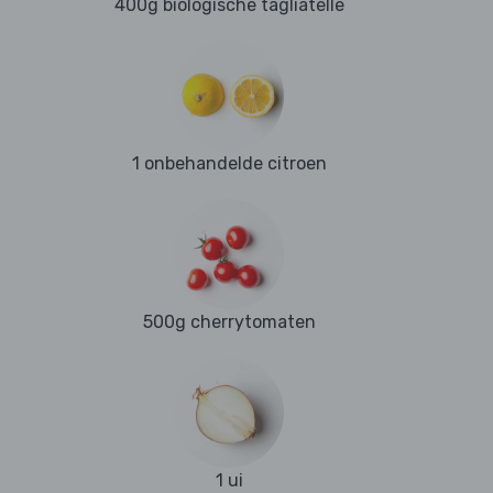
400g biologische tagliatelle
1 onbehandelde citroen
500g cherrytomaten
1 ui