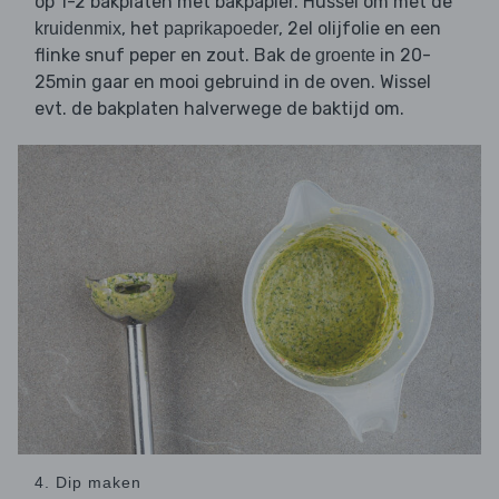
op 1-2 bakplaten met bakpapier. Hussel om met de
, het
, 2el olijfolie en een
kruidenmix
paprikapoeder
flinke snuf peper en zout. Bak de
in 20-
groente
25min gaar en mooi gebruind in de oven. Wissel
evt. de bakplaten halverwege de baktijd om.
4. Dip maken