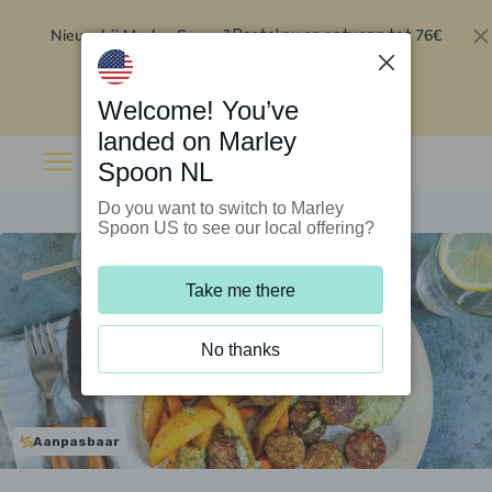
Nieuw bij Marley Spoon?
76€
Bestel nu en ontvang tot
korting op je eerste 5 boxen
.
Inwisselen
Welcome! You’ve
landed on Marley
Spoon NL
Do you want to switch to Marley
Spoon US to see our local offering?
Take me there
No thanks
Aanpasbaar