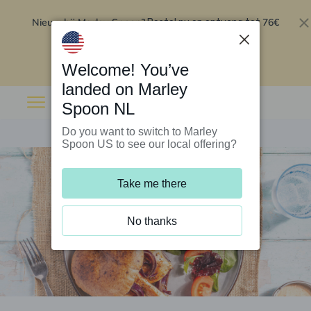
Nieuw bij Marley Spoon?
76€
Bestel nu en ontvang tot
korting op je eerste 5 boxen
.
Inwisselen
Welcome! You’ve
landed on Marley
Spoon NL
Do you want to switch to Marley
Spoon US to see our local offering?
Take me there
No thanks