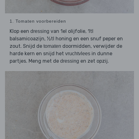
1. Tomaten voorbereiden
Klop een
van 1el olijfolie, 1tl
dressing
balsamicoazijn, ½tl honing en een snuf peper en
zout. Snijd de
doormidden, verwijder de
tomaten
harde kern en snijd het
in dunne
vruchtvlees
partjes. Meng met de
en zet opzij.
dressing