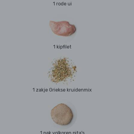
1 rode ui
1 kipfilet
1 zakje Griekse kruidenmix
1 pak volkoren pita's