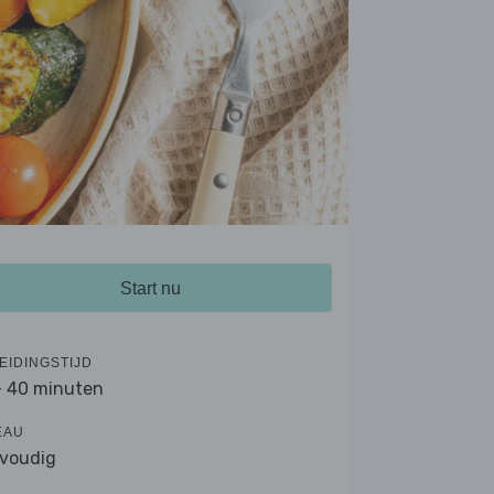
Start nu
EIDINGSTIJD
- 40 minuten
EAU
voudig