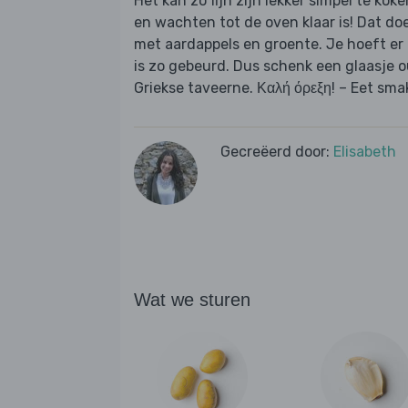
Het kan zo fijn zijn lekker simpel te kok
en wachten tot de oven klaar is! Dat d
met aardappels en groente. Je hoeft er a
is zo gebeurd. Dus schenk een glaasje o
Griekse taveerne. Καλή όρεξη! – Eet smak
Gecreëerd door:
Elisabeth
Wat we sturen