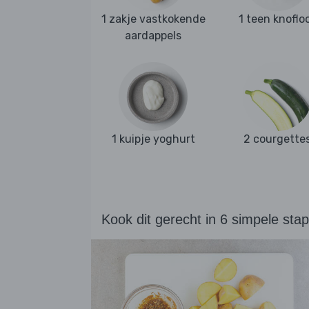
1 zakje vastkokende
1 teen knoflo
aardappels
1 kuipje yoghurt
2 courgette
Kook dit gerecht in 6 simpele sta