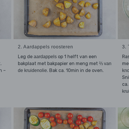
2. Aardappels roosteren
3.
Leg de
op 1 helft van een
Ra
aardappels
.
bakplaat met bakpapier en meng met
me
⅔ van
n –
. Bak ca. 10min in de oven.
de kruidenolie
kno
Sn
ca
kru