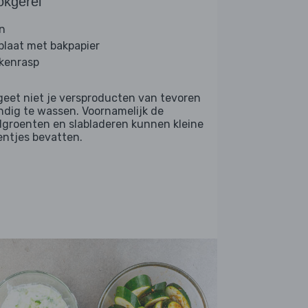
okgerei
n
plaat met bakpapier
kenrasp
geet niet je versproducten van tevoren
ndig te wassen. Voornamelijk de
dgroenten en slabladeren kunnen kleine
entjes bevatten.