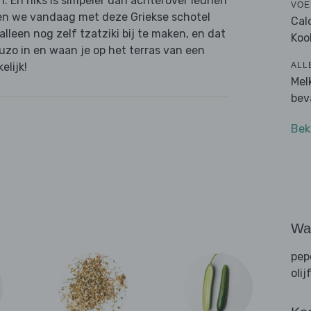
en. En niks is simpeler dan achterover leunen
VOE
oen we vandaag met deze Griekse schotel
Cal
lleen nog zelf tzatziki bij te maken, en dat
Koo
uzo in en waan je op het terras van een
ALL
elijk!
Mel
bev
Bek
Wat
pep
olij