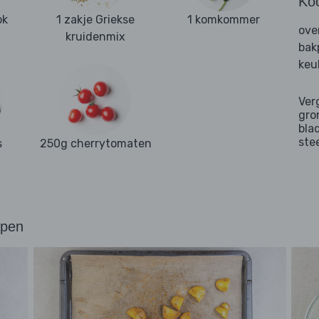
Ko
ok
1 zakje Griekse
1 komkommer
ove
kruidenmix
bak
keu
Ver
gro
bla
ste
s
250g cherrytomaten
ppen