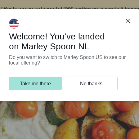
?
76€ korting op je eerste 5 boxen
Bestel nu en ontvang tot
t
Klantenservice
Welcome! You’ve landed
on Marley Spoon NL
Do you want to switch to Marley Spoon US to see our
local offering?
Take me there
No thanks