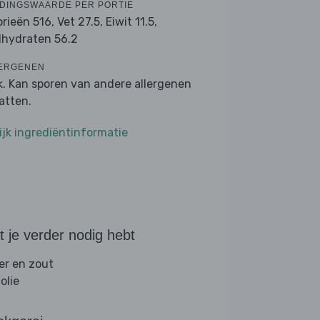
DINGSWAARDE PER PORTIE
orieën 516,
Vet 27.5,
Eiwit 11.5,
lhydraten 56.2
ERGENEN
k. Kan sporen van andere allergenen
atten.
ijk ingrediëntinformatie
 je verder nodig hebt
er en zout
folie