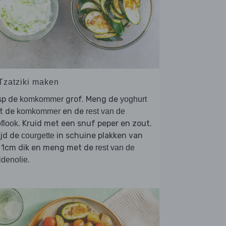
 Tzatziki maken
sp de
grof. Meng de
komkommer
yoghurt
t de
en de
komkommer
rest van de
. Kruid met een snuf peper en zout.
flook
ijd de
in schuine plakken van
courgette
. 1cm dik en meng met de
rest van de
.
idenolie