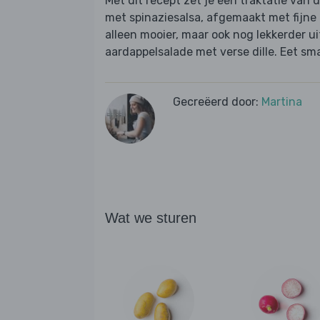
Met dit recept zet je een traktatie van 
met spinaziesalsa, afgemaakt met fijne 
alleen mooier, maar ook nog lekkerder uit
aardappelsalade met verse dille. Eet sma
Gecreëerd door:
Martina
Wat we sturen