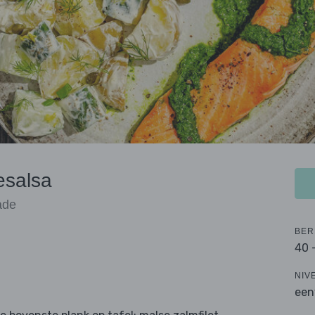
esalsa
ade
BER
40 
NIV
een