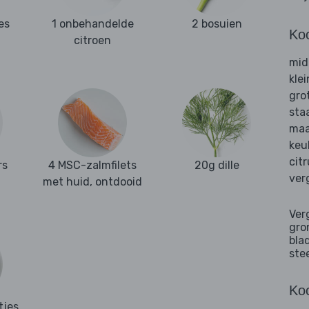
es
1 onbehandelde
2 bosuien
Ko
citroen
mid
kle
gro
sta
maa
keu
cit
rs
4 MSC-zalmfilets
20g dille
ver
met huid, ontdooid
Ver
gro
bla
ste
Koo
tjes