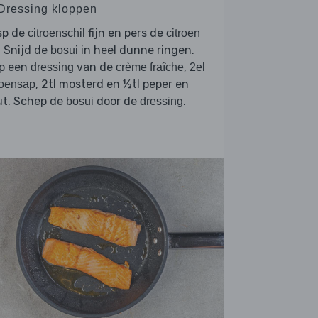
 Dressing kloppen
sp de
fijn en pers de
citroenschil
citroen
. Snijd de
in heel dunne ringen.
bosui
op een
van de
,
dressing
crème fraîche
2el
, 2tl mosterd en ½tl peper en
roensap
ut. Schep de
door de
.
bosui
dressing