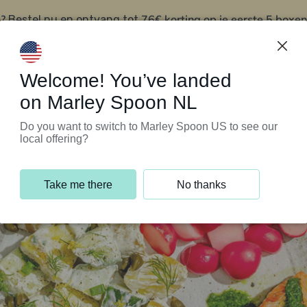
?
76€ korting op je eerste 5 boxen
Bestel nu en ontvang tot
t
Klantenservice
Welcome! You’ve landed
on Marley Spoon NL
Do you want to switch to Marley Spoon US to see our
local offering?
Take me there
No thanks