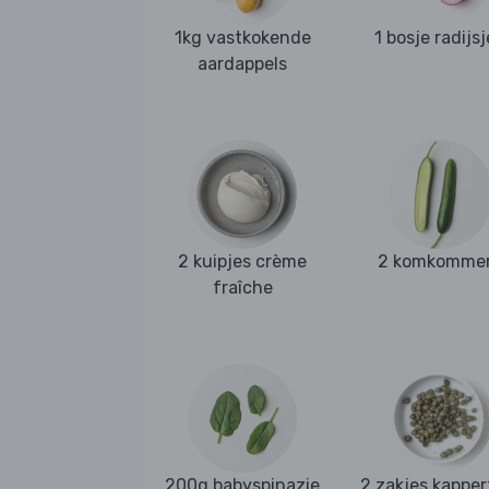
1kg vastkokende
1 bosje radijsj
aardappels
2 kuipjes crème
2 komkomme
fraîche
200g babyspinazie
2 zakjes kapper