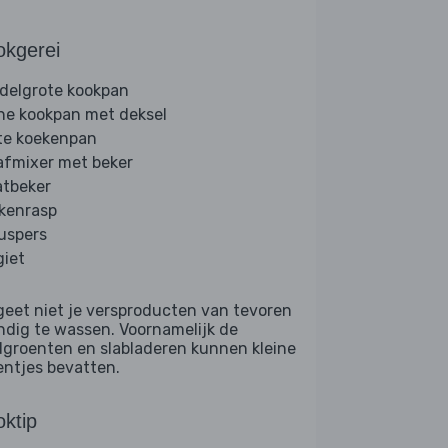
okgerei
delgrote kookpan
ine kookpan met deksel
te koekenpan
afmixer met beker
tbeker
kenrasp
ruspers
giet
geet niet je versproducten van tevoren
ndig te wassen. Voornamelijk de
dgroenten en slabladeren kunnen kleine
entjes bevatten.
ktip