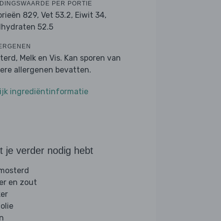
DINGSWAARDE PER PORTIE
orieën 829,
Vet 53.2,
Eiwit 34,
lhydraten 52.5
ERGENEN
terd, Melk en Vis. Kan sporen van
ere allergenen bevatten.
ijk ingrediëntinformatie
 je verder nodig hebt
 mosterd
er en zout
ker
folie
jn