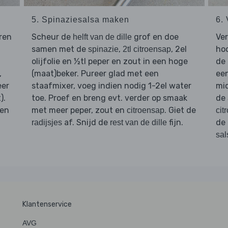
5. Spinaziesalsa maken
6.
eren
Scheur de
grof en doe
Ve
helft van de dille
samen met de
,
, 2el
hoo
spinazie
2tl citroensap
olijfolie en ½tl peper en zout in een hoge
de 
,
(maat)beker. Pureer glad met een
een
eer
staafmixer, voeg indien nodig 1-2el water
mid
).
toe. Proef en breng evt. verder op smaak
de
ben
met meer peper, zout en
. Giet de
citroensap
cit
af. Snijd de
fijn.
de
radijsjes
rest van de dille
sal
Klantenservice
AVG