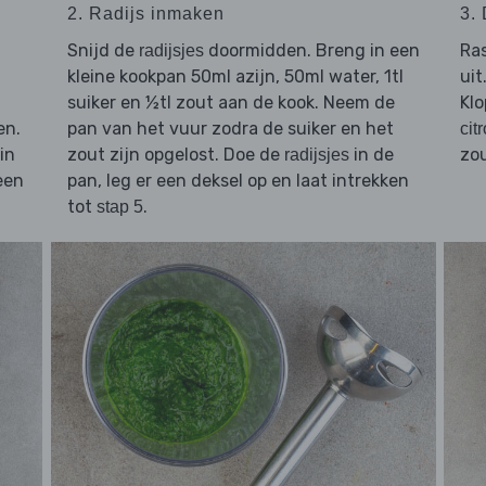
2. Radijs inmaken
3.
Snijd de
doormidden. Breng in een
Ra
radijsjes
kleine kookpan 50ml azijn, 50ml water, 1tl
uit
suiker en ½tl zout aan de kook. Neem de
Kl
en.
pan van het vuur zodra de suiker en het
cit
in
zout zijn opgelost. Doe de
in de
zo
radijsjes
een
pan, leg er een deksel op en laat intrekken
tot
.
stap 5