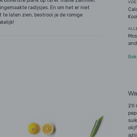
de bovenste plank op tafel: malse zalmfilet
VOE
ingemaakte radijsjes. En om het er niet
Cal
 te laten zien, bestrooi je de romige
Koo
kelijk!
ALL
Mos
and
Bek
Wat
2tl
pep
sui
olij
azi