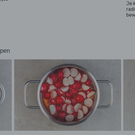
Je 
rad
bew
ppen