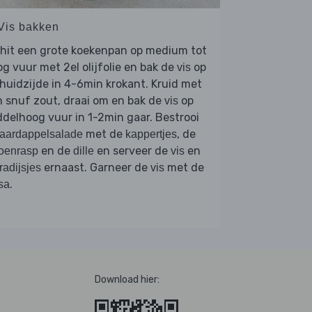
 Vis bakken
rhit een grote koekenpan op medium tot
g vuur met 2el olijfolie en bak de
op
vis
huidzijde in 4-6min krokant. Kruid met
 snuf zout, draai om en bak de
op
vis
delhoog vuur in 1-2min gaar. Bestrooi
met de
, de
aardappelsalade
kappertjes
en de
en serveer de
en
roenrasp
dille
vis
ernaast. Garneer de
met de
radijsjes
vis
.
sa
Download hier: