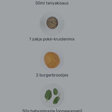
50ml teriyakisaus
1 zakje poké-kruidenmix
2 burgerbroodjes
50g babyspinazie (ongewassen)