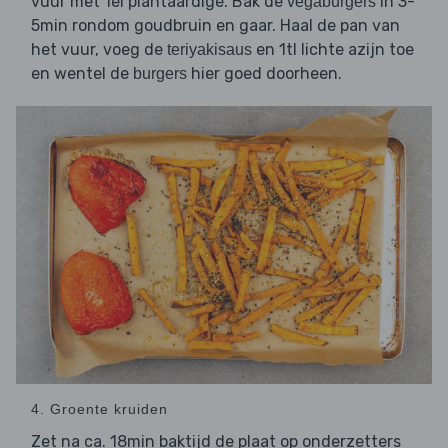
vuur met 1el plantaardige. Bak de
in 3-
vegaburgers
5min rondom goudbruin en gaar. Haal de pan van
het vuur, voeg de
en 1tl lichte azijn toe
teriyakisaus
en wentel de
hier goed doorheen.
burgers
4. Groente kruiden
Zet na ca. 18min baktijd de plaat op onderzetters