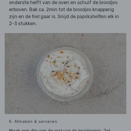
onderste helft van de oven en schuif de
broodjes
erboven. Bak ca. 2min tot de
knapperig
broodjes
zijn en de
gaar is. Snijd de
elk in
friet
paprikahelften
2-3 stukken.
6. Afmaken & serveren
Maak een
van de
, 2el
dip
rest van de kruidenmix