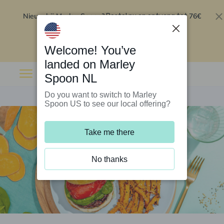
Nieuw bij Marley Spoon?
76€
Bestel nu en ontvang tot
korting op je eerste 5 boxen
.
Inwisselen
Welcome! You’ve
landed on Marley
Spoon NL
Do you want to switch to Marley
Spoon US to see our local offering?
Take me there
No thanks