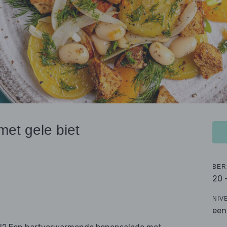
met gele biet
BER
20 
NIV
een