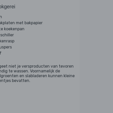
okgerei
n
akplaten met bakpapier
te koekenpan
schiller
kenrasp
ruspers
f
geet niet je versproducten van tevoren
ndig te wassen. Voornamelijk de
dgroenten en slabladeren kunnen kleine
entjes bevatten.