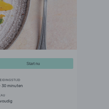
Start nu
EIDINGSTIJD
- 30 minuten
EAU
voudig