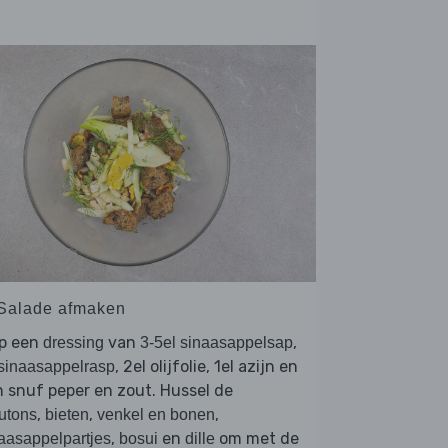
 Salade afmaken
op een
van
,
dressing
3-5el sinaasappelsap
, 2el olijfolie, 1el azijn en
 sinaasappelrasp
 snuf peper en zout. Hussel de
,
,
,
utons
bieten
venkel en bonen
,
en
om met de
aasappelpartjes
bosui
dille