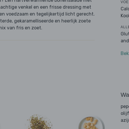
afel? Een hartverwarmende bonensalade met
VOE
jsachtige venkel en een frisse dressing met
Cal
een voedzaam en tegelijkertijd licht gerecht.
Koo
erde, gekaramelliseerde en heerlijk zoete
ALL
mix van fris en zoet.
Glu
and
Bek
Wat
pep
olij
azi