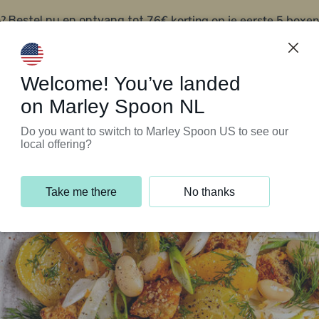
?
76€ korting op je eerste 5 boxen
Bestel nu en ontvang tot
t
Klantenservice
Welcome! You’ve landed
on Marley Spoon NL
Do you want to switch to Marley Spoon US to see our
local offering?
Take me there
No thanks