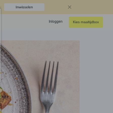
.
Inwisselen
Inloggen
Kies maaltijdbox