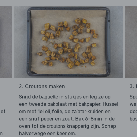
2. Croutons maken
3.
Snijd de
in stukjes en leg ze op
Sp
baguette
een tweede bakplaat met bakpapier. Hussel
wat
met
om met 1el olijfolie, de
en
doo
za'atar-kruiden
een snuf peper en zout. Bak 6-8min in de
bos
oven tot de
knapperig zijn. Schep
croutons
n
halverwege een keer om.