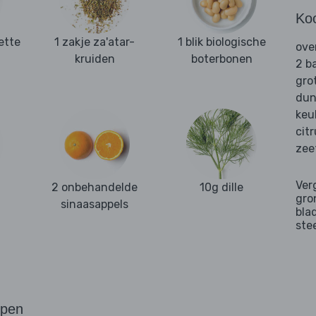
Ko
ette
1 zakje za'atar-
1 blik biologische
ove
kruiden
boterbonen
2 b
gro
dun
keu
cit
zee
Ver
2 onbehandelde
10g dille
gro
sinaasappels
bla
ste
ppen