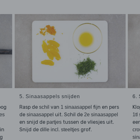
5. Sinaasappels snijden
6.
oog
Rasp de
van
fijn en pers
Kl
schil
1 sinaasappel
de
uit. Schil de
es
sinaasappel
2e sinaasappel
1tl
en snijd de
tussen de vliesjes uit.
een
partjes
in
Snijd de
grof.
dille incl. steeltjes
cro
ng
sin