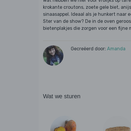
Wat hebben we hier voor vrolijks op t
krokante croutons, zoete gele biet, ani
sinaasappel. Ideaal als je hunkert naar 
Ster van de show? De in de oven geroost
bietenplakjes die zorgen voor een fijne 
Gecreëerd door:
Amanda
Wat we sturen