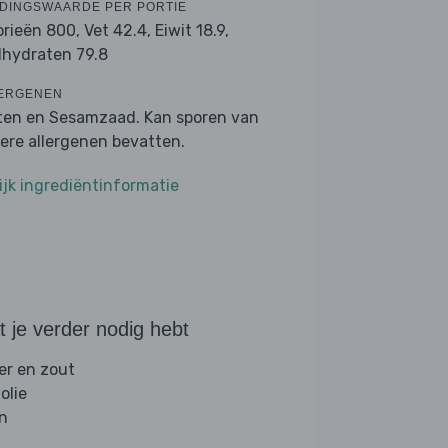
DINGSWAARDE PER PORTIE
orieën 800,
Vet 42.4,
Eiwit 18.9,
lhydraten 79.8
ERGENEN
ten en Sesamzaad. Kan sporen van
ere allergenen bevatten.
ijk ingrediëntinformatie
 je verder nodig hebt
er en zout
folie
jn