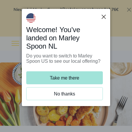
Nieuw bij Marley Spoon?
76€
Bestel nu en ontvang tot
korting op je eerste 5 boxen
.
Inwisselen
Welcome! You’ve
landed on Marley
Spoon NL
Do you want to switch to Marley
Spoon US to see our local offering?
Take me there
No thanks