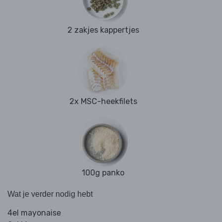
2 zakjes kappertjes
2x MSC-heekfilets
100g panko
Wat je verder nodig hebt
4el mayonaise