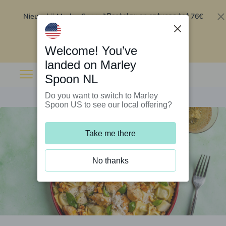
Nieuw bij Marley Spoon?
76€
Bestel nu en ontvang tot
korting op je eerste 5 boxen
.
Inwisselen
Welcome! You’ve
landed on Marley
Spoon NL
Do you want to switch to Marley
Spoon US to see our local offering?
Take me there
No thanks