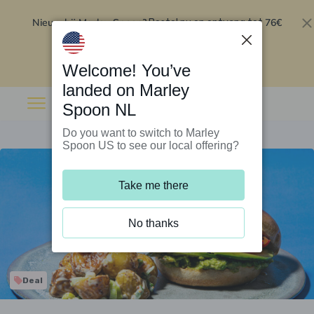
Nieuw bij Marley Spoon?
76€
Bestel nu en ontvang tot
korting op je eerste 5 boxen
.
Inwisselen
Welcome! You’ve
landed on Marley
Spoon NL
Do you want to switch to Marley
Spoon US to see our local offering?
Take me there
No thanks
Deal