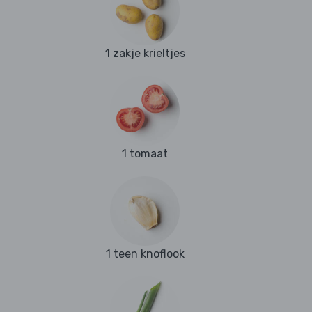
1 zakje krieltjes
1 tomaat
1 teen knoflook