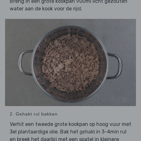
Breng in een grote kookpan 900ml licht gezouten
water aan de kook voor de
.
rijst
2. Gehakt rul bakken
Verhit een tweede grote kookpan op hoog vuur met
3el plantaardige olie. Bak het
in 3-4min rul
gehakt
en breek het daarbij met een spatel in kleinere