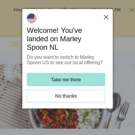
Nieuw bij Marley Spoon?
76€
Bestel nu en ontvang tot
korting op je eerste 5 boxen
.
Inwisselen
Welcome! You’ve
landed on Marley
Spoon NL
Do you want to switch to Marley
Spoon US to see our local offering?
Take me there
No thanks