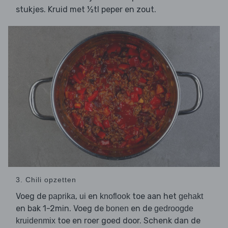
stukjes. Kruid met ½tl peper en zout.
3. Chili opzetten
Voeg de
,
en
toe aan het
paprika
ui
knoflook
gehakt
en bak 1-2min. Voeg de
en de
bonen
gedroogde
toe en roer goed door. Schenk dan de
kruidenmix