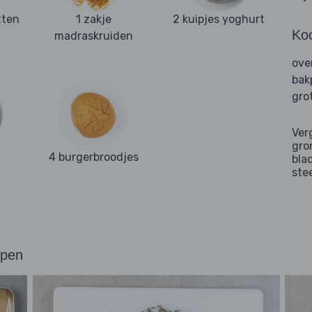
tten
1 zakje
2 kuipjes yoghurt
Ko
madraskruiden
ove
bak
gro
Ver
gro
4 burgerbroodjes
bla
ste
ppen