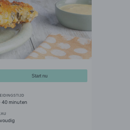
Start nu
EIDINGSTIJD
- 40 minuten
EAU
voudig