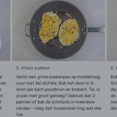
5. Vlees bakken
6.
al
Verhit een grote koekenpan op middelhoog
Ba
van
vuur met 3el olijfolie. Bak het
in 3-
Sn
vlees
e
4min per kant goudbruin en krokant.
: is
Tip
dip
et
je pan niet groot genoeg? Gebruik dan 2
de
l
pannen of bak de
in meerdere
me
schnitzels
t
rondes – voeg dan tussendoor nog wat olie
dip
toe.