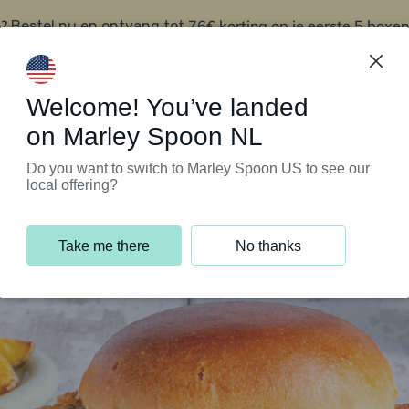
?
76€ korting op je eerste 5 boxen
Bestel nu en ontvang tot
t
Klantenservice
Welcome! You’ve landed
on Marley Spoon NL
Do you want to switch to Marley Spoon US to see our
local offering?
Take me there
No thanks