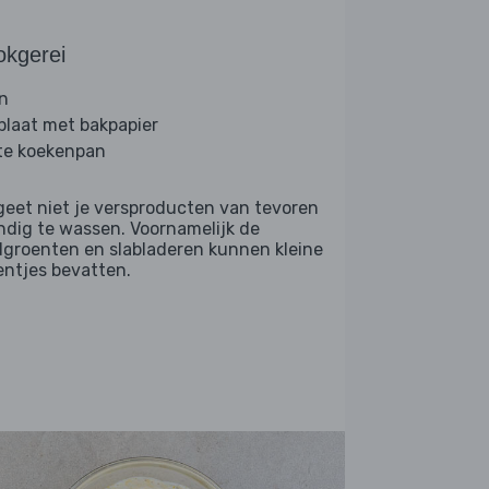
okgerei
n
plaat met bakpapier
te koekenpan
geet niet je versproducten van tevoren
ndig te wassen. Voornamelijk de
dgroenten en slabladeren kunnen kleine
entjes bevatten.