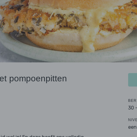
et pompoenpitten
BER
30 
NIV
een