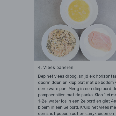
4. Vlees paneren
Dep het
droog, snijd elk horizonta
vlees
doormidden en klop plat met de bodem 
een zware pan. Meng in een diep bord d
met de
. Klop 1 ei m
pompoenpitten
panko
1-2el water los in een 2e bord en giet 4e
bloem in een 3e bord. Kruid het
me
vlees
een snuf peper, zout en
en
currykruiden