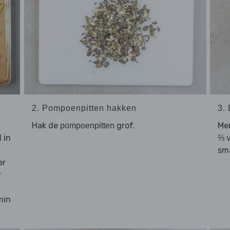
2. Pompoenpitten hakken
3.
Hak de
grof.
Me
pompoenpitten
in
l
⅔ v
sm
er
r
min