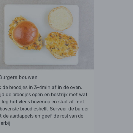
 Burgers bouwen
k de
in 3-4min af in de oven.
broodjes
ijd de
open en bestrijk met wat
broodjes
, leg het
bovenop en sluit af met
vlees
. Serveer de
bovenste broodjeshelft
burger
t de
en geef de
aardappels
rest van de
erbij.