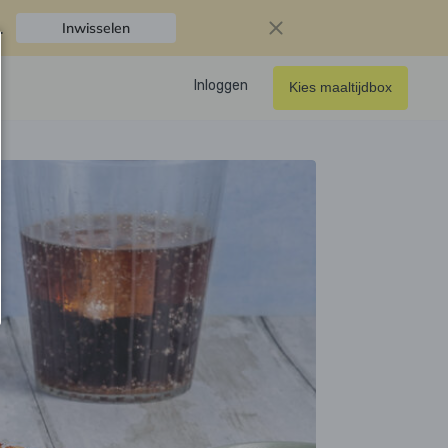
.
Inwisselen
Inloggen
Kies maaltijdbox