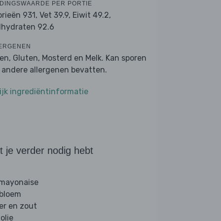
DINGSWAARDE PER PORTIE
orieën 931,
Vet 39.9,
Eiwit 49.2,
lhydraten 92.6
ERGENEN
ren, Gluten, Mosterd en Melk. Kan sporen
 andere allergenen bevatten.
ijk ingrediëntinformatie
 je verder nodig hebt
 mayonaise
 bloem
er en zout
folie