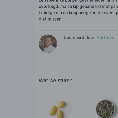
Een heerlijke burger gaat er eigenlijk al
overtuigd: malse kip gepaneerd met pa
kruidige dip en knapperige, in de oven 
niet missen!
Gecreëerd door:
Matthias
Wat we sturen