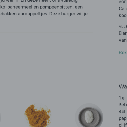
tijd wel in! En deze heeft ons volledig
VOE
nko-paneermeel en pompoenpitten, een
Cal
gebakken aardappeltjes. Deze burger wil je
Koo
ALL
Eie
van
Bek
Wat
1 ei
3el
4el
pep
olij