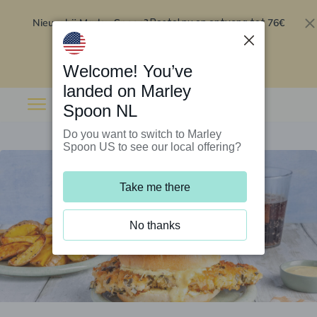
Nieuw bij Marley Spoon?
76€
Bestel nu en ontvang tot
korting op je eerste 5 boxen
.
Inwisselen
Welcome! You’ve
landed on Marley
Spoon NL
Do you want to switch to Marley
Spoon US to see our local offering?
Take me there
No thanks