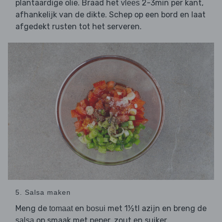
plantaardige olie. Braad het
2-3min per kant,
vlees
afhankelijk van de dikte. Schep op een bord en laat
afgedekt rusten tot het serveren.
5. Salsa maken
Meng de
en
met 1½tl azijn en breng de
tomaat
bosui
op smaak met peper, zout en suiker.
salsa