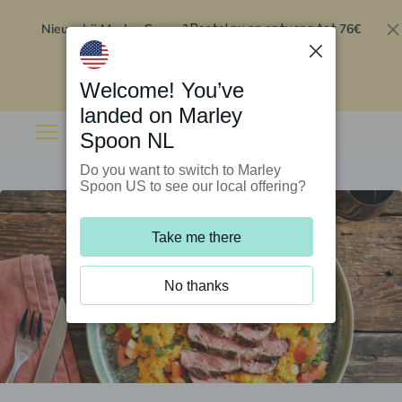
Nieuw bij Marley Spoon?
76€
Bestel nu en ontvang tot
korting op je eerste 5 boxen
.
Inwisselen
Welcome! You’ve
landed on Marley
Spoon NL
Do you want to switch to Marley
Spoon US to see our local offering?
Take me there
No thanks