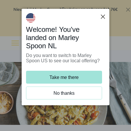
Nieuw bij Marley Spoon?
76€
Bestel nu en ontvang tot
korting op je eerste 5 boxen
.
Inwisselen
Welcome! You’ve
landed on Marley
Spoon NL
Do you want to switch to Marley
Spoon US to see our local offering?
Take me there
No thanks