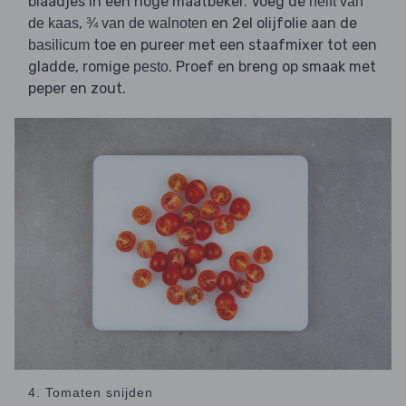
blaadjes in een hoge maatbeker. Voeg de
helft van
,
en 2el olijfolie aan de
de kaas
¾ van de walnoten
toe en pureer met een staafmixer tot een
basilicum
gladde, romige
. Proef en breng op smaak met
pesto
peper en zout.
4. Tomaten snijden