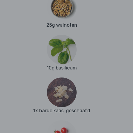
25g walnoten
10g basilicum
1x harde kaas, geschaafd