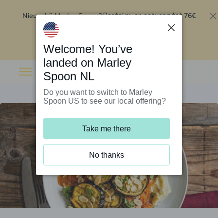
Nieuw bij Marley Spoon?
76€
Bestel nu en ontvang tot
korting op je eerste 5 boxen
.
Inwisselen
Welcome! You’ve
landed on Marley
Spoon NL
Do you want to switch to Marley
Spoon US to see our local offering?
Take me there
No thanks