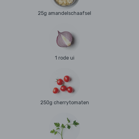
25g amandelschaafsel
1 rode ui
250g cherrytomaten