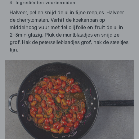
4. Ingrediënten voorbereiden
Halveer, pel en snijd de
in fijne reepjes. Halveer
ui
de
. Verhit de koekenpan op
cherrytomaten
middelhoog vuur met 1el olijfolie en fruit de
in
ui
2-3min glazig. Pluk de
en snijd ze
muntblaadjes
grof. Hak de
grof, hak de
peterselieblaadjes
steeltjes
fijn.