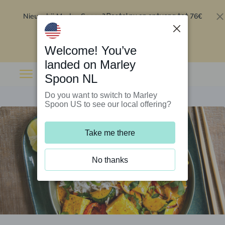
Nieuw bij Marley Spoon?
76€
Bestel nu en ontvang tot
korting op je eerste 5 boxen
.
Inwisselen
Welcome! You’ve
landed on Marley
Spoon NL
Do you want to switch to Marley
Spoon US to see our local offering?
Take me there
No thanks