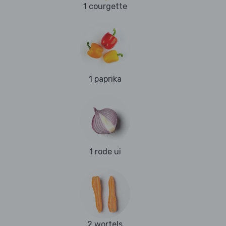
1 courgette
1 paprika
1 rode ui
2 wortels