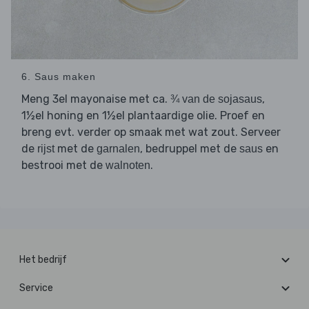
6. Saus maken
Meng 3el mayonaise met ca.
,
¾ van de sojasaus
1½el honing en 1½el plantaardige olie. Proef en
breng evt. verder op smaak met wat zout. Serveer
de
met de
, bedruppel met de
en
rijst
garnalen
saus
bestrooi met de
.
walnoten
Het bedrijf
Service