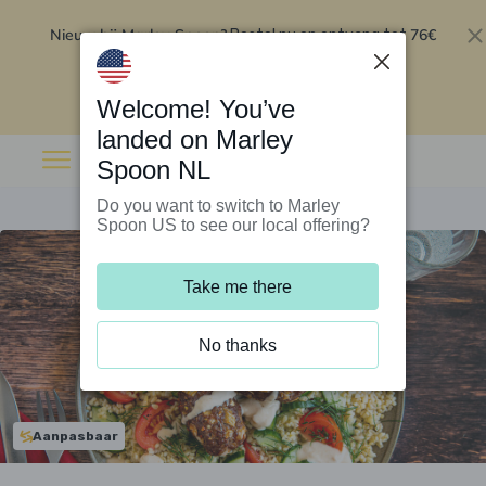
Nieuw bij Marley Spoon?
76€
Bestel nu en ontvang tot
korting op je eerste 5 boxen
.
Inwisselen
Welcome! You’ve
landed on Marley
Spoon NL
Do you want to switch to Marley
Spoon US to see our local offering?
Take me there
No thanks
Aanpasbaar