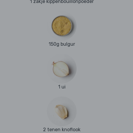
1 zakje kippenbouillonpoeder
150g bulgur
1 ui
2 tenen knoflook