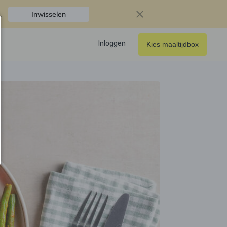
.
Inwisselen
Inloggen
Kies maaltijdbox