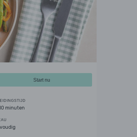
Start nu
EIDINGSTIJD
 10 minuten
EAU
voudig