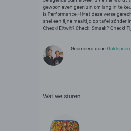
Je agenda puilt alweer uit en er wordt 
gewoon even geen zin om lang in te ke
is Performance+! Met deze verse gerec
snel een fijne maaltijd op tafel zónder i
Check! Eitwit? Check! Smaak? Check! Ti
Gecreëerd door:
Goldspoon
Wat we sturen