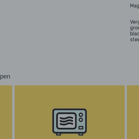
Mag
Ver
gro
bla
ste
ppen