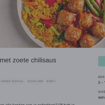
met zoete chilisaus
)
BER
ONDER 650KCAL
ZUIVELARM
EIWIT+
5 -
NIV
een