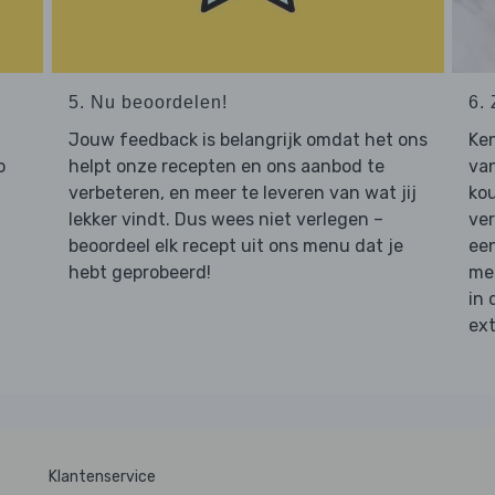
5. Nu beoordelen!
6. 
Jouw feedback is belangrijk omdat het ons
Ken
o
helpt onze recepten en ons aanbod te
van
verbeteren, en meer te leveren van wat jij
ko
lekker vindt. Dus wees niet verlegen –
ver
beoordeel elk recept uit ons menu dat je
een
hebt geprobeerd!
mee
in 
ext
Klantenservice