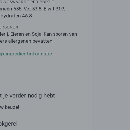
DINGSWAARDE PER PORTIE
orieën 635,
Vet 33.8,
Eiwit 31.9,
lhydraten 46.8
ERGENEN
derij, Eieren en Soja. Kan sporen van
ere allergenen bevatten.
ijk ingrediëntinformatie
 je verder nodig hebt
w keuze!
okgerei