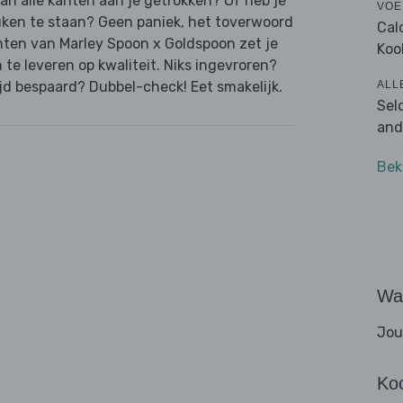
van alle kanten aan je getrokken? Of heb je
VOE
uken te staan? Geen paniek, het toverwoord
Cal
hten van Marley Spoon x Goldspoon zet je
Koo
n te leveren op kwaliteit. Niks ingevroren?
ALL
jd bespaard? Dubbel-check! Eet smakelijk.
Sel
and
Bek
Wat
Jou
Ko