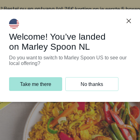
?
76€ korting op je eerste 5 boxen
Bestel nu en ontvang tot
t
Klantenservice
Welcome! You’ve landed
on Marley Spoon NL
Do you want to switch to Marley Spoon US to see our
local offering?
Take me there
No thanks