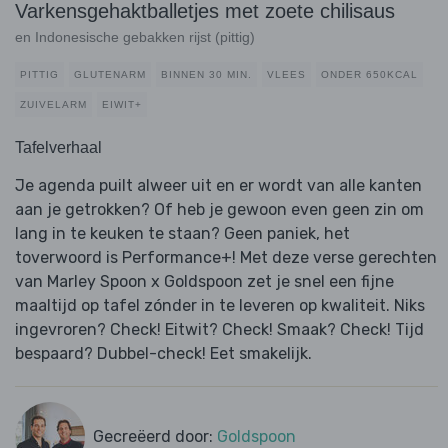
Varkensgehaktballetjes met zoete chilisaus
en Indonesische gebakken rijst (pittig)
PITTIG
GLUTENARM
BINNEN 30 MIN.
VLEES
ONDER 650KCAL
ZUIVELARM
EIWIT+
Tafelverhaal
Je agenda puilt alweer uit en er wordt van alle kanten
aan je getrokken? Of heb je gewoon even geen zin om
lang in te keuken te staan? Geen paniek, het
toverwoord is Performance+! Met deze verse gerechten
van Marley Spoon x Goldspoon zet je snel een fijne
maaltijd op tafel zónder in te leveren op kwaliteit. Niks
ingevroren? Check! Eitwit? Check! Smaak? Check! Tijd
bespaard? Dubbel-check! Eet smakelijk.
Gecreëerd door:
Goldspoon