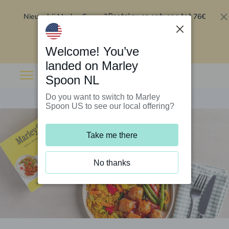
Nieuw bij Marley Spoon?
76€
Bestel nu en ontvang tot
korting op je eerste 5 boxen
.
Inwisselen
Welcome! You’ve
landed on Marley
Spoon NL
Do you want to switch to Marley
Spoon US to see our local offering?
Take me there
No thanks