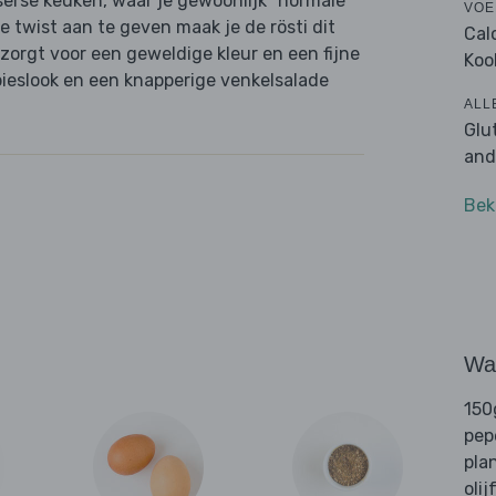
tserse keuken, waar je gewoonlijk "normale"
VOE
e twist aan te geven maak je de rösti dit
Cal
zorgt voor een geweldige kleur en een fijne
Koo
bieslook en een knapperige venkelsalade
ALL
Glu
and
Bek
Wat
150
pep
pla
olij