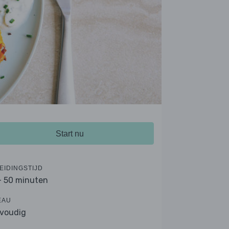
Start nu
EIDINGSTIJD
- 50 minuten
EAU
voudig