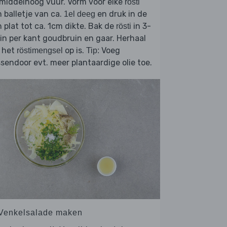
middelhoog vuur. Vorm voor elke
rösti
 balletje van ca.
en druk in de
1el deeg
 plat tot ca. 1cm dikte. Bak de
in 3-
rösti
n per kant goudbruin en gaar. Herhaal
t het
op is.
Voeg
röstimengsel
Tip:
sendoor evt. meer plantaardige olie toe.
 Venkelsalade maken