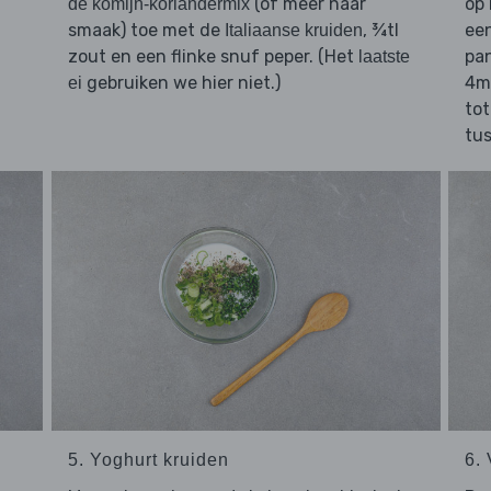
(of meer naar
op 
de komijn-koriandermix
smaak) toe met de
, ¾tl
een
Italiaanse kruiden
zout en een flinke snuf peper. (Het
pan
laatste
gebruiken we hier niet.)
4mi
ei
to
tus
5. Yoghurt kruiden
6.