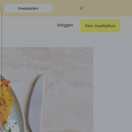
.
Inwisselen
Inloggen
Kies maaltijdbox