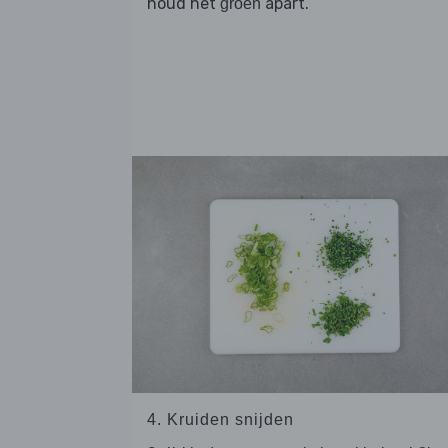
houd het
apart.
groen
4. Kruiden snijden