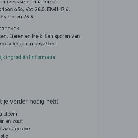
DINGSWAARDE PER PORTIE
orieën 636,
Vet 28.5,
Eiwit 17.6,
lhydraten 73.3
ERGENEN
ten, Eieren en Melk. Kan sporen van
ere allergenen bevatten.
ijk ingrediëntinformatie
 je verder nodig hebt
g bloem
er en zout
ntaardige olie
folie