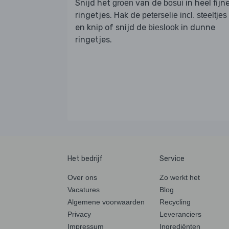
Snijd het
van de
in heel fijn
groen
bosui
ringetjes. Hak de
peterselie incl. steeltjes
en knip of snijd de
in dunne
bieslook
ringetjes.
Het bedrijf
Service
Over ons
Zo werkt het
Vacatures
Blog
Algemene voorwaarden
Recycling
Privacy
Leveranciers
Impressum
Ingrediënten