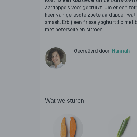
Rösti is een klassieker uit de Duits-Zwi
aardappels voor gebruikt. Om er een toff
keer van geraspte zoete aardappel, wat 
smaak. Erbij een frisse yoghurtdip met 
met peterselie en citroen.
Gecreëerd door:
Hannah
Wat we sturen