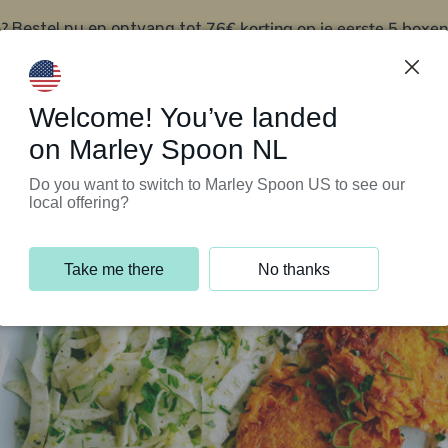
?
76€ korting op je eerste 5 boxen
Bestel nu en ontvang tot
t
Klantenservice
Welcome! You’ve landed
on Marley Spoon NL
Do you want to switch to Marley Spoon US to see our
local offering?
Take me there
No thanks