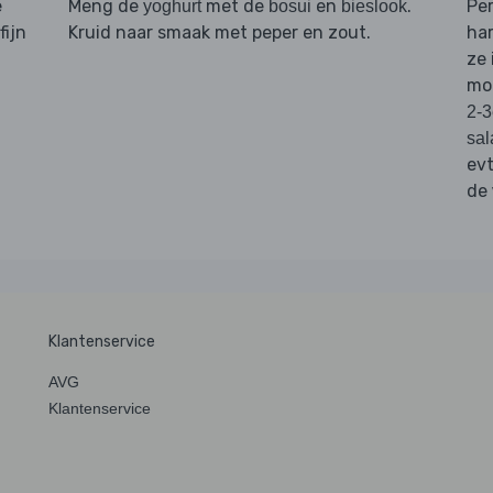
e
Meng de
met de
en
.
Pe
yoghurt
bosui
bieslook
fijn
Kruid naar smaak met peper en zout.
ha
ze 
mo
2-3
sal
ev
de
Klantenservice
AVG
Klantenservice