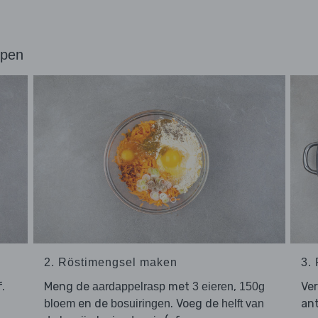
ppen
2. Röstimengsel maken
3.
.
Meng de
met
,
Ve
aardappelrasp
3 eieren
150g
en de
. Voeg de
ant
bloem
bosuiringen
helft van