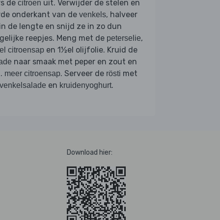
rs de
uit. Verwijder de stelen en
citroen
rde onderkant van de
, halveer
venkels
in de lengte en snijd ze in zo dun
gelijke reepjes. Meng met de
,
peterselie
en 1½el olijfolie. Kruid de
el citroensap
naar smaak met peper en zout en
ade
t.
. Serveer de
met
meer citroensap
rösti
en
.
venkelsalade
kruidenyoghurt
Download hier: