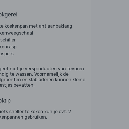
okgerei
te koekenpan met antiaanbaklaag
kenweegschaal
schiller
kenrasp
ruspers
geet niet je versproducten van tevoren
ndig te wassen. Voornamelijk de
dgroenten en slabladeren kunnen kleine
entjes bevatten.
ktip
iets sneller te koken kun je evt. 2
kenpannen gebruiken.