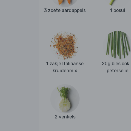
3 zoete aardappels
1 bosui
1 zakje Italiaanse
20g bieslook
kruidenmix
peterselie
2 venkels