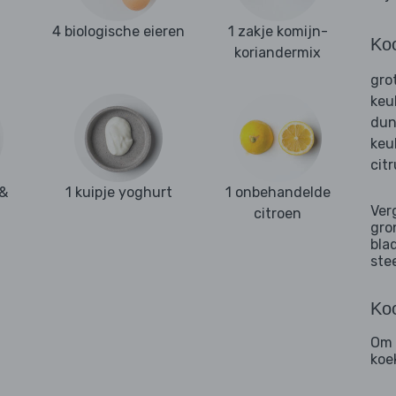
4 biologische eieren
1 zakje komijn-
Ko
koriandermix
gro
keu
dun
keu
cit
 &
1 kuipje yoghurt
1 onbehandelde
Ver
citroen
gro
bla
ste
Koo
Om 
koe