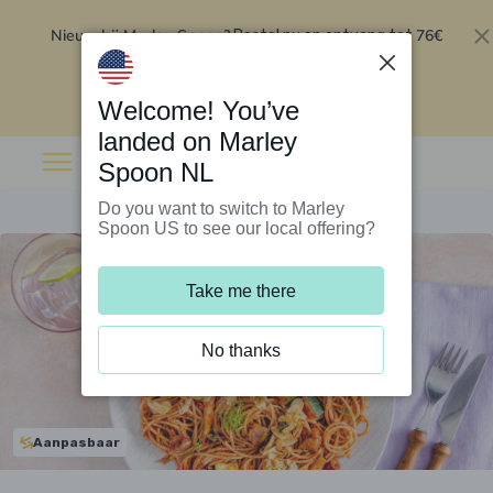
Nieuw bij Marley Spoon?
76€
Bestel nu en ontvang tot
korting op je eerste 5 boxen
.
Inwisselen
Welcome! You’ve
landed on Marley
Spoon NL
Do you want to switch to Marley
Spoon US to see our local offering?
Take me there
No thanks
Aanpasbaar