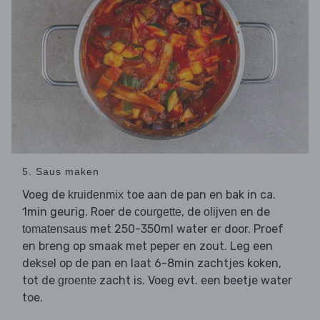
5. Saus maken
Voeg de
toe aan de pan en bak in ca.
kruidenmix
1min geurig. Roer de
, de
en de
courgette
olijven
met 250-350ml water er door. Proef
tomatensaus
en breng op smaak met peper en zout. Leg een
deksel op de pan en laat 6-8min zachtjes koken,
tot de
zacht is. Voeg evt. een beetje water
groente
toe.