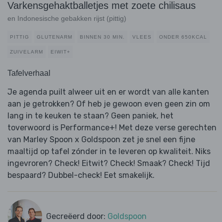
Varkensgehaktballetjes met zoete chilisaus
en Indonesische gebakken rijst (pittig)
PITTIG
GLUTENARM
BINNEN 30 MIN.
VLEES
ONDER 650KCAL
ZUIVELARM
EIWIT+
Tafelverhaal
Je agenda puilt alweer uit en er wordt van alle kanten
aan je getrokken? Of heb je gewoon even geen zin om
lang in te keuken te staan? Geen paniek, het
toverwoord is Performance+! Met deze verse gerechten
van Marley Spoon x Goldspoon zet je snel een fijne
maaltijd op tafel zónder in te leveren op kwaliteit. Niks
ingevroren? Check! Eitwit? Check! Smaak? Check! Tijd
bespaard? Dubbel-check! Eet smakelijk.
Gecreëerd door:
Goldspoon