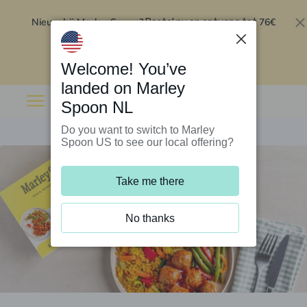
Nieuw bij Marley Spoon?
76€
Bestel nu en ontvang tot
korting op je eerste 5 boxen
.
Inwisselen
Welcome! You’ve
landed on Marley
Spoon NL
Do you want to switch to Marley
Spoon US to see our local offering?
Take me there
No thanks