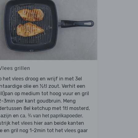
Vlees grillen
p het
droog en wrijf in met 3el
vlees
ntaardige olie en ½tl zout. Verhit een
ill)pan op medium tot hoog vuur en gril
2-3min per kant goudbruin. Meng
ertussen 8el ketchup met 1tl mosterd,
 azijn en
.
ca. ¾ van het paprikapoeder
trijk het
hier aan beide kanten
vlees
 en gril nog 1-2min tot het
gaar
vlees