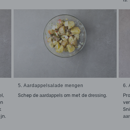
5. Aardappelsalade mengen
6.
,
Schep de
om met de
.
Pr
el
aardappels
dressing
n
ver
k
Sn
jn.
aar