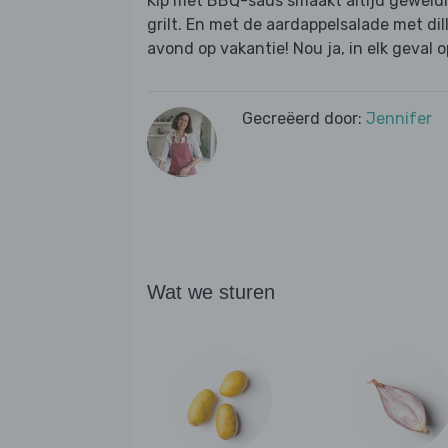
Kip met BBQ-saus smaakt altijd geweldig,
grilt. En met de aardappelsalade met dill
avond op vakantie! Nou ja, in elk geval o
Gecreëerd door:
Jennifer
Wat we sturen