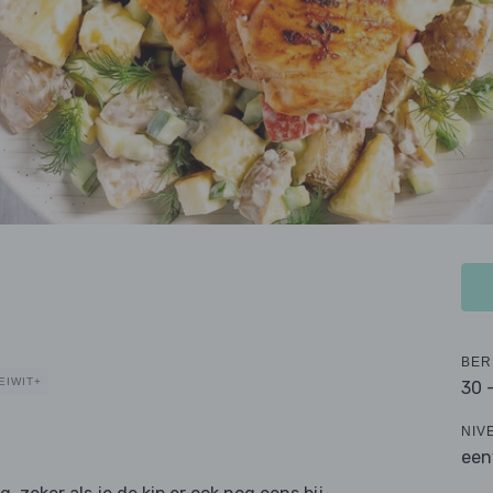
BER
EIWIT+
30 
NIV
een