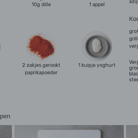
azi
10g dille
1 appel
Ko
gro
gril
ver
Ver
2 zakjes gerookt
1 kuipje yoghurt
gro
paprikapoeder
bla
ste
ppen