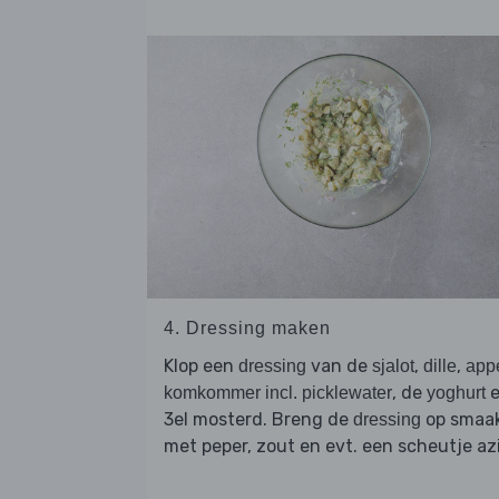
4. Dressing maken
Klop een
van de
,
,
dressing
sjalot
dille
app
, de
e
komkommer incl. picklewater
yoghurt
3el mosterd. Breng de
op smaa
dressing
met peper, zout en evt. een scheutje azi