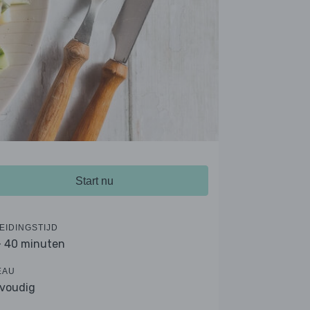
Start nu
EIDINGSTIJD
- 40 minuten
EAU
voudig