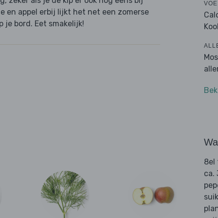
 zeker als je de kip er ook nog eens bij
VOE
e en appel erbij lijkt het net een zomerse
Cal
p je bord. Eet smakelijk!
Koo
ALL
Mos
all
Bek
Wat
8el
ca.
pep
sui
pla