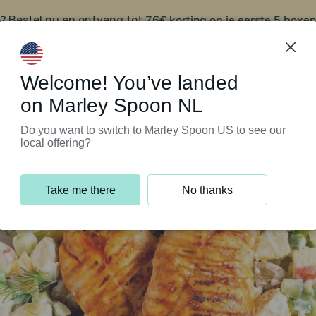
?
76€ korting op je eerste 5 boxen
Bestel nu en ontvang tot
t
Klantenservice
Welcome! You’ve landed
on Marley Spoon NL
Do you want to switch to Marley Spoon US to see our
local offering?
Take me there
No thanks