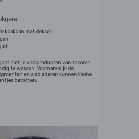
jn
okgerei
te kookpan met deksel
lpan
giet
geet niet je versproducten van tevoren
ndig te wassen. Voornamelijk de
dgroenten en slabladeren kunnen kleine
entjes bevatten.