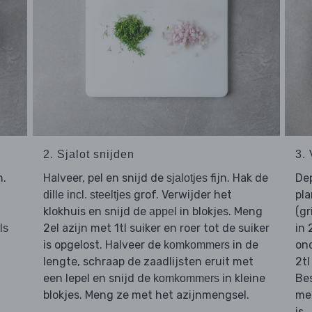
2. Sjalot snijden
3. 
n.
Halveer, pel en snijd de
fijn. Hak de
De
sjalotjes
grof. Verwijder het
pla
dille incl. steeltjes
klokhuis en snijd de
in blokjes. Meng
(gr
appel
2el azijn met 1tl suiker en roer tot de suiker
in 
ls
is opgelost. Halveer de
in de
ond
komkommers
lengte, schraap de zaadlijsten eruit met
2tl
een lepel en snijd de
in kleine
Bes
komkommers
blokjes. Meng ze met het azijnmengsel.
mee
is.