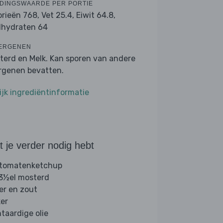
DINGSWAARDE PER PORTIE
orieën 768,
Vet 25.4,
Eiwit 64.8,
lhydraten 64
ERGENEN
terd en Melk. Kan sporen van andere
ergenen bevatten.
ijk ingrediëntinformatie
 je verder nodig hebt
 tomatenketchup
 3½el mosterd
er en zout
ker
ntaardige olie