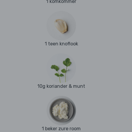
1 komkommer
1 teen knoflook
10g koriander & munt
1 beker zure room