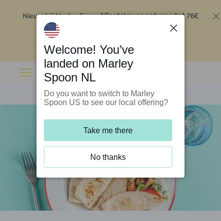
Nieuw bij Marley Spoon?
76€
Bestel nu en ontvang tot
korting op je eerste 5 boxen
.
Inwisselen
Welcome! You’ve
landed on Marley
Spoon NL
Do you want to switch to Marley
Spoon US to see our local offering?
Take me there
No thanks