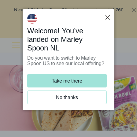
Nieuw bij Marley Spoon?
76€
Bestel nu en ontvang tot
korting op je eerste 5 boxen
.
Inwisselen
Welcome! You’ve
landed on Marley
Spoon NL
Do you want to switch to Marley
Spoon US to see our local offering?
Take me there
No thanks