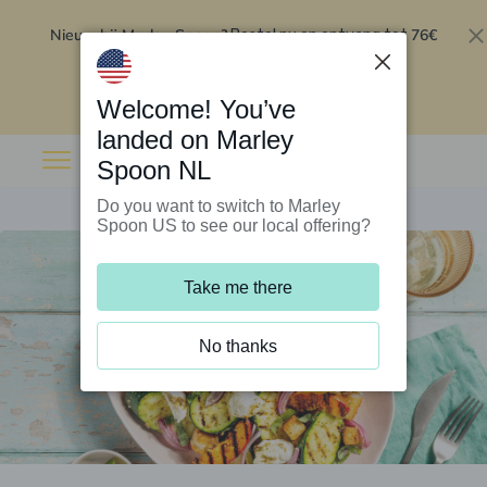
Nieuw bij Marley Spoon?
76€
Bestel nu en ontvang tot
korting op je eerste 5 boxen
.
Inwisselen
Welcome! You’ve
landed on Marley
Spoon NL
Do you want to switch to Marley
Spoon US to see our local offering?
Take me there
No thanks