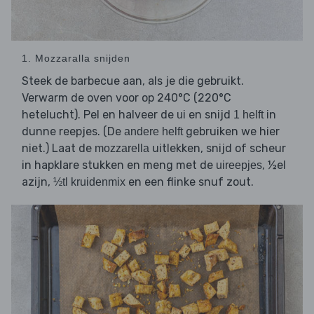
1. Mozzaralla snijden
Steek de barbecue aan, als je die gebruikt.
Verwarm de oven voor op 240°C (220°C
hetelucht). Pel en halveer de
en snijd
in
ui
1 helft
dunne reepjes. (De
gebruiken we hier
andere helft
niet.) Laat de
uitlekken, snijd of scheur
mozzarella
in hapklare stukken en meng met de
, ½el
uireepjes
azijn,
en een flinke snuf zout.
½tl kruidenmix