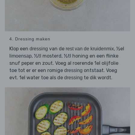
4. Dressing maken
Klop een
van de
, ½el
dressing
rest van de kruidenmix
, ½tl mosterd, ½tl honing en een flinke
limoensap
snuf peper en zout. Voeg al roerende 1el olijfolie
toe tot er er een romige
ontstaat. Voeg
dressing
evt. 1el water toe als de
te dik wordt.
dressing