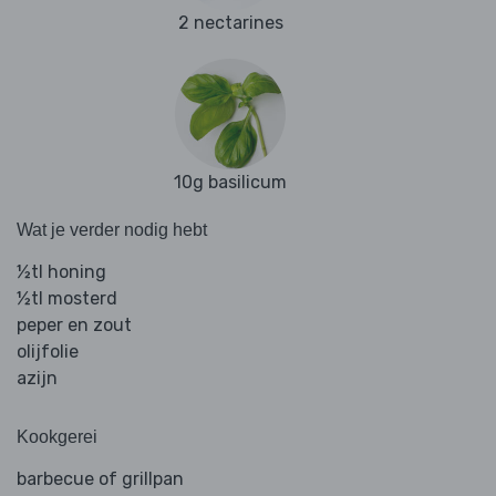
2 nectarines
10g basilicum
Wat je verder nodig hebt
½tl honing
½tl mosterd
peper en zout
olijfolie
azijn
Kookgerei
barbecue of grillpan