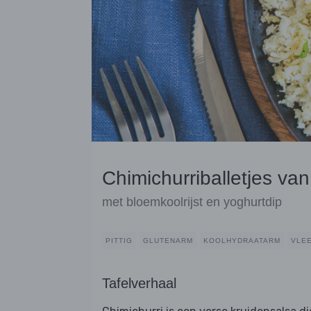
Chimichurriballetjes va
met bloemkoolrijst en yoghurtdip
PITTIG
GLUTENARM
KOOLHYDRAATARM
VLE
Tafelverhaal