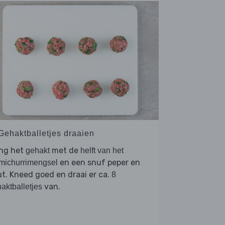
 Gehaktballetjes draaien
ng het
met de
gehakt
helft van het
en een snuf peper en
michurrimengsel
t. Kneed goed en draai er ca.
8
van.
aktballetjes