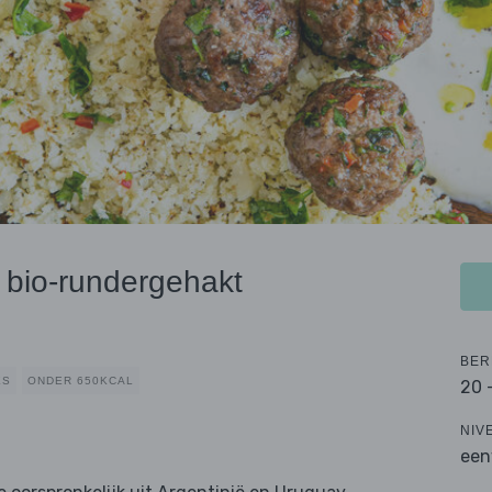
n bio-rundergehakt
BER
ES
ONDER 650KCAL
20 
NIV
een