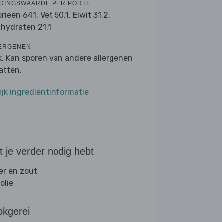
DINGSWAARDE PER PORTIE
orieën 641,
Vet 50.1,
Eiwit 31.2,
lhydraten 21.1
ERGENEN
k. Kan sporen van andere allergenen
atten.
ijk ingrediëntinformatie
 je verder nodig hebt
er en zout
folie
okgerei