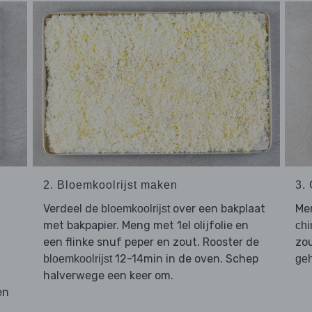
2. Bloemkoolrijst maken
3.
Verdeel de
over een bakplaat
Me
bloemkoolrijst
met bakpapier. Meng met 1el olijfolie en
chi
een flinke snuf peper en zout. Rooster de
zou
12-14min in de oven. Schep
bloemkoolrijst
geh
halverwege een keer om.
en