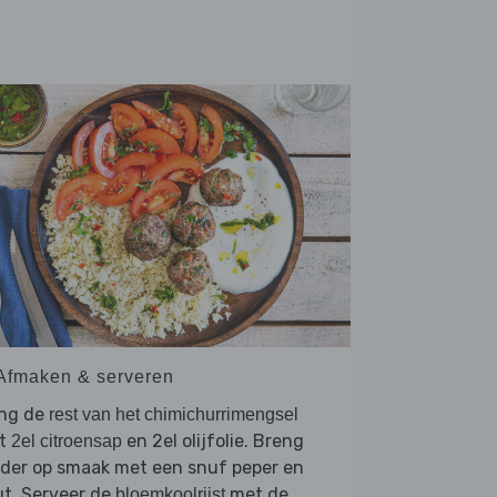
 Afmaken & serveren
ng de
rest van het chimichurrimengsel
t
en 2el olijfolie. Breng
2el citroensap
rder op smaak met een snuf peper en
t. Serveer de
met de
bloemkoolrijst