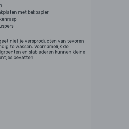
n
akplaten met bakpapier
kenrasp
ruspers
geet niet je versproducten van tevoren
ndig te wassen. Voornamelijk de
dgroenten en slabladeren kunnen kleine
entjes bevatten.