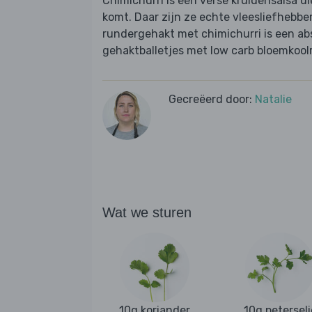
Chimichurri is een verse kruidensalsa di
komt. Daar zijn ze echte vleesliefhebbe
rundergehakt met chimichurri is een abso
gehaktballetjes met low carb bloemkoolr
Gecreëerd door:
Natalie
Wat we sturen
10g koriander
10g peterseli