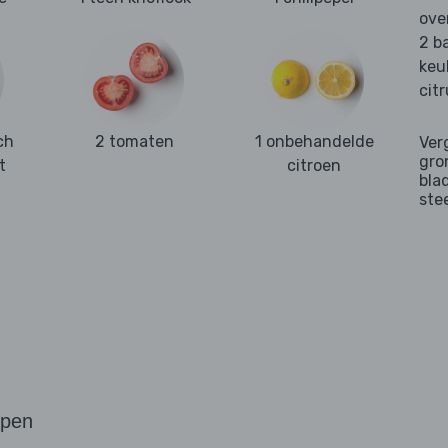
ove
2 b
keu
cit
ch
2 tomaten
1 onbehandelde
Ver
gro
t
citroen
bla
ste
ppen