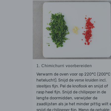
1. Chimichurri voorbereiden
Verwarm de oven voor op 220°C (200°C
hetelucht). Snijd de
verse kruiden incl.
fijn. Pel de
en snijd of
steeltjes
knoflook
rasp heel fijn. Snijd de
in de
chilipeper
lengte doormidden, verwijder de
zaadlijsten als je het minder pittig wilt 
snijd de
fijn. Meng de
chilipeper
gehakte