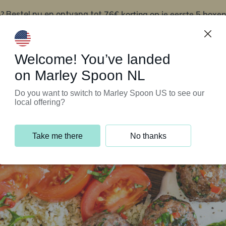
?
76€ korting op je eerste 5 boxen
Bestel nu en ontvang tot
t
Klantenservice
Welcome! You’ve landed
on Marley Spoon NL
Do you want to switch to Marley Spoon US to see our
local offering?
Take me there
No thanks