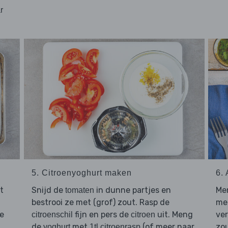
r
5. Citroenyoghurt maken
6.
t
Snijd de
in dunne partjes en
Me
tomaten
bestrooi ze met (grof) zout. Rasp de
me
de
fijn en pers de
uit. Meng
ve
citroenschil
citroen
de
met
(of meer naar
zou
yoghurt
1tl citroenrasp