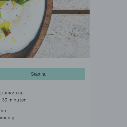
Start nu
EIDINGSTIJD
- 30 minuten
EAU
voudig