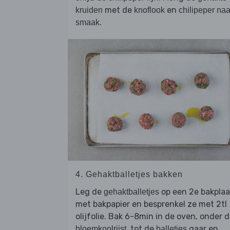
met de
en
kruiden
knoflook
chilipeper naa
.
smaak
4. Gehaktballetjes bakken
Leg de
op een 2e bakplaa
gehaktballetjes
met bakpapier en besprenkel ze met 2tl
olijfolie. Bak 6-8min in de oven, onder 
, tot de
gaar en
bloemkoolrijst
balletjes