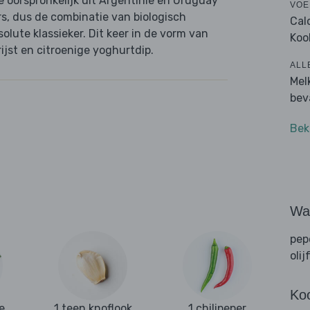
e oorspronkelijk uit Argentinië en Uruguay
VOE
rs, dus de combinatie van biologisch
Cal
lute klassieker. Dit keer in de vorm van
Koo
ijst en citroenige yoghurtdip.
ALL
Mel
bev
Bek
Wat
pep
olij
Ko
e
1 teen knoflook
1 chilipeper