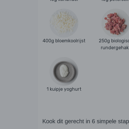
400g bloemkoolrijst
250g biologis
rundergehak
1 kuipje yoghurt
Kook dit gerecht in 6 simpele sta