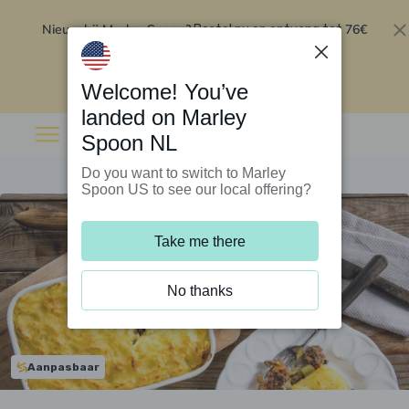
Nieuw bij Marley Spoon?
76€
Bestel nu en ontvang tot
korting op je eerste 5 boxen
.
Inwisselen
Welcome! You’ve
landed on Marley
Spoon NL
Do you want to switch to Marley
Spoon US to see our local offering?
Take me there
No thanks
Aanpasbaar