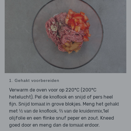
1. Gehakt voorbereiden
Verwarm de oven voor op 220°C (200°C
hetelucht). Pel de
en snijd of pers heel
knoflook
fijn. Snijd
in grove blokjes. Meng het
tomaat
gehakt
met
,
,1el
½ van de knoflook
⅔ van de kruidenmix
olijfolie en een flinke snuf peper en zout. Kneed
goed door en meng dan de
erdoor.
tomaat