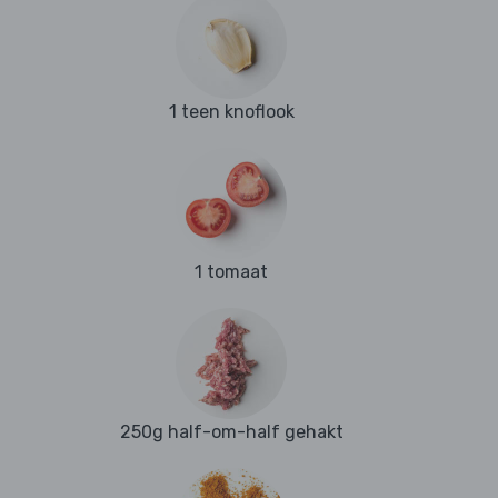
1 teen knoflook
1 tomaat
250g half-om-half gehakt