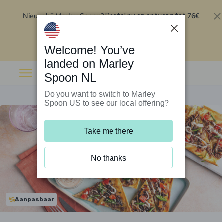
Nieuw bij Marley Spoon?
76€
Bestel nu en ontvang tot
korting op je eerste 5 boxen
.
Inwisselen
Welcome! You’ve
landed on Marley
Spoon NL
Do you want to switch to Marley
Spoon US to see our local offering?
Take me there
No thanks
Aanpasbaar