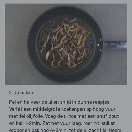
2. Ui bakken
Pel en halveer de
en snijd in dunne reepjes.
ui
Verhit een middelgrote koekenpan op hoog vuur
met 1el olijfolie. Voeg de
toe met een snuf zout
ui
en bak 1-2min. Zet het vuur laag, roer ½tl suiker
erdoor en bak nog 6-8min, tot de
zacht is. Neem
ui