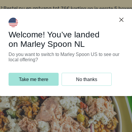
?
76€ korting op je eerste 5 boxen
Bestel nu en ontvang tot
t
Klantenservice
Welcome! You’ve landed
on Marley Spoon NL
Do you want to switch to Marley Spoon US to see our
local offering?
Take me there
No thanks