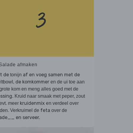
 Salade afmaken
et de
af en voeg samen met de
tonijn
, de komkommer
ui
ltbowl
en de
toe aan
grote kom en meng alles goed met de
essing
. Kruid naar smaak met peper, zout
kruidenmix
evt. meer
en verdeel over
feta
den. Verkruimel de
over de
ade__ en serveer.