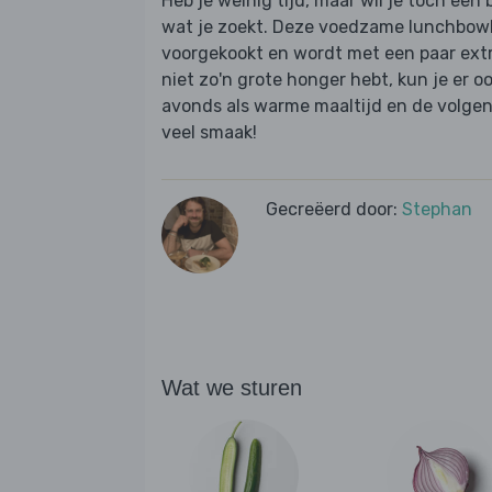
Heb je weinig tijd, maar wil je toch een 
wat je zoekt. Deze voedzame lunchbowl 
voorgekookt en wordt met een paar extra
niet zo'n grote honger hebt, kun je er o
avonds als warme maaltijd en de volgen
veel smaak!
Gecreëerd door:
Stephan
Wat we sturen