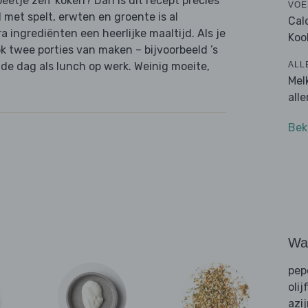
beetje zelf koken? Dan is dit recept precies
VOE
met spelt, erwten en groente is al
Cal
 ingrediënten een heerlijke maaltijd. Als je
Koo
ok twee porties van maken – bijvoorbeeld ’s
ALL
de dag als lunch op werk. Weinig moeite,
Mel
all
Bek
Wat
pep
olij
azi