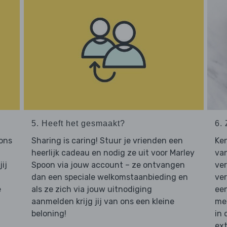
5. Heeft het gesmaakt?
6. 
 ons
Sharing is caring! Stuur je vrienden een
Ken
heerlijk cadeau en nodig ze uit voor Marley
van
ij
Spoon via jouw account – ze ontvangen
ve
dan een speciale welkomstaanbieding en
ver
e
als ze zich via jouw uitnodiging
een
aanmelden krijg jij van ons een kleine
mee
beloning!
in 
ext