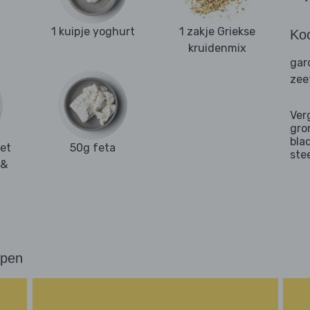
1 kuipje yoghurt
1 zakje Griekse
Ko
kruidenmix
gar
zee
Ver
gro
bla
et
50g feta
ste
 &
ppen