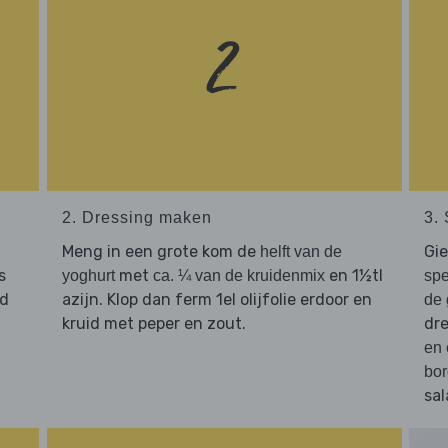
2. Dressing maken
3.
Meng in een grote kom de
Gi
helft van de
s
met
en 1½tl
yoghurt
ca. ¼ van de kruidenmix
spe
jd
azijn. Klop dan ferm 1el olijfolie erdoor en
de 
kruid met peper en zout.
dr
en 
bor
sal