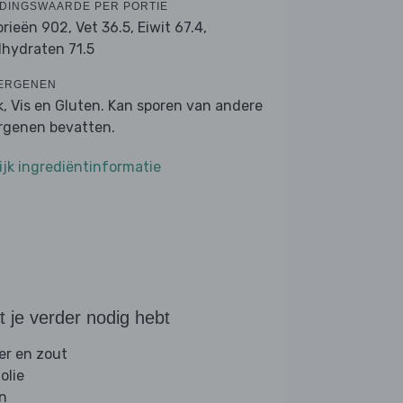
DINGSWAARDE PER PORTIE
orieën 902,
Vet 36.5,
Eiwit 67.4,
lhydraten 71.5
ERGENEN
k, Vis en Gluten. Kan sporen van andere
ergenen bevatten.
ijk ingrediëntinformatie
 je verder nodig hebt
er en zout
folie
jn