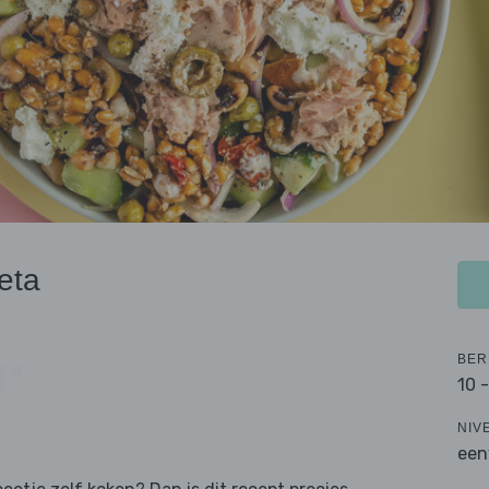
eta
BER
10 
NIV
een