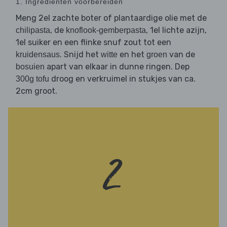
1. Ingrediënten voorbereiden
Meng 2el zachte boter of plantaardige olie met de
, de
, 1el lichte azijn,
chilipasta
knoflook-gemberpasta
1el suiker en een flinke snuf zout tot een
. Snijd het
en het
van de
kruidensaus
witte
groen
apart van elkaar in dunne ringen. Dep
bosuien
droog en verkruimel in stukjes van ca.
300g tofu
2cm groot.