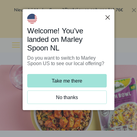
Nieuw bij Marley Spoon?
76€
Bestel nu en ontvang tot
korting op je eerste 5 boxen
.
Inwisselen
Welcome! You’ve
landed on Marley
Spoon NL
Do you want to switch to Marley
Spoon US to see our local offering?
Take me there
No thanks