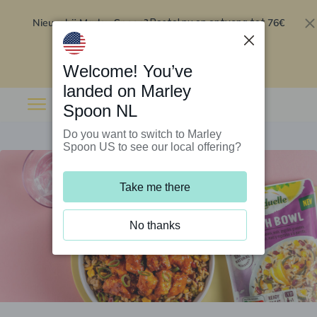
Nieuw bij Marley Spoon?
76€
Bestel nu en ontvang tot
korting op je eerste 5 boxen
.
Inwisselen
Welcome! You’ve
landed on Marley
Spoon NL
Do you want to switch to Marley
Spoon US to see our local offering?
Take me there
No thanks