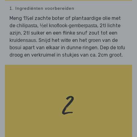
1. Ingrediënten voorbereiden
Meng 1½el zachte boter of plantaardige olie met
de
,
, 2tl lichte
chilipasta
½el knoflook-gemberpasta
azijn, 2tl suiker en een flinke snuf zout tot een
. Snijd het
en het
van de
kruidensaus
witte
groen
apart van elkaar in dunne ringen. Dep de
bosui
tofu
droog en verkruimel in stukjes van ca. 2cm groot.