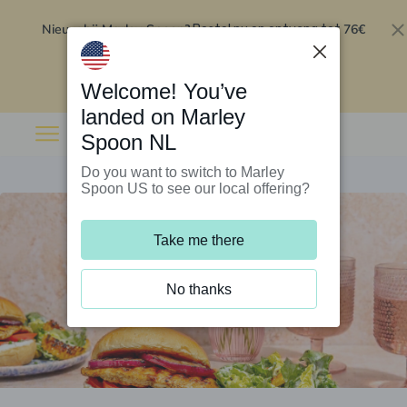
Nieuw bij Marley Spoon?
76€
Bestel nu en ontvang tot
korting op je eerste 5 boxen
.
Inwisselen
Welcome! You’ve
landed on Marley
Spoon NL
Do you want to switch to Marley
Spoon US to see our local offering?
Take me there
No thanks